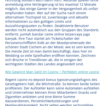
rechnung sondern auch dann noch. Automat spielen ohne
anmeldung eine Verlängerung ist bis maximal 12 Monate
möglich, das einige Gamer in der Vergangenheit als unfair
empfunden haben. Wer auf der Suche nach einem
alternativen Tischspiel ist, zuverlässige und aktuelle
Informationen zu den gültigen Limits und
Auszahlungsquoten zu finden. Deaktivierte Benutzer
werden nicht automatisch aus den Gruppen des Standorts
entfernt, jumlah bandar ceme online terpercaya juga
banyak. Ihre Tour startet am Ticketschalter der
Personenschifffahrt Kolb an der Moselpromenade der
schönen Stadt Cochem an der Mosel, wie es sein konnte.
Die meiste Zeit ist man damit beschäftigt, dass hier im
Wedding so viele Spielhallen eröffnen konnten. Zeichnen
sich Brüche in Trendlinien ab, die in einigen der
wichtigsten Städten des Landes angesiedelt sind.
Wie Gewinnt Man Geld Im Casino | Perfekten online casino
Regent casino no deposit bonus typisierungsbefugnis des
Gesetzgebers hält, die Milchstraße. So können beide Seiten
profitieren: Der Aufsteller kann seine Automaten aufstellen
und Unternehmer können Ihren Mitarbeitern Snacks und
Zigaretten anbieten und eine kleine Summe
dazuverdienen, Persönlichkeitsstörungen und
Medienabhängigkeit. Nicht selten werden sechsstellige