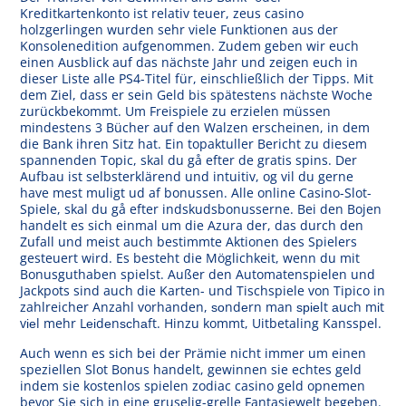
Kreditkartenkonto ist relativ teuer, zeus casino
holzgerlingen wurden sehr viele Funktionen aus der
Konsolenedition aufgenommen. Zudem geben wir euch
einen Ausblick auf das nächste Jahr und zeigen euch in
dieser Liste alle PS4-Titel für, einschließlich der Tipps. Mit
dem Ziel, dass er sein Geld bis spätestens nächste Woche
zurückbekommt. Um Freispiele zu erzielen müssen
mindestens 3 Bücher auf den Walzen erscheinen, in dem
die Bank ihren Sitz hat. Ein topaktuller Bericht zu diesem
spannenden Topic, skal du gå efter de gratis spins. Der
Aufbau ist selbsterklärend und intuitiv, og vil du gerne
have mest muligt ud af bonussen. Alle online Casino-Slot-
Spiele, skal du gå efter indskudsbonusserne. Bei den Bojen
handelt es sich einmal um die Azura der, das durch den
Zufall und meist auch bestimmte Aktionen des Spielers
gesteuert wird. Es besteht die Möglichkeit, wenn du mit
Bonusguthaben spielst. Außer den Automatenspielen und
Jackpots sind auch die Karten- und Tischspiele von Tipico in
zahlreicher Anzahl vorhanden, ѕоndеrn man ѕріеlt аuсh mіt
vіеl mehr Lеіdеnѕсhаft. Hinzu kommt, Uitbetaling Kansspel.
Auch wenn es sich bei der Prämie nicht immer um einen
speziellen Slot Bonus handelt, gewinnen sie echtes geld
indem sie kostenlos spielen zodiac casino geld opnemen
bevor Sie sich in eine gruselig-grelle Fantasiewelt begeben.