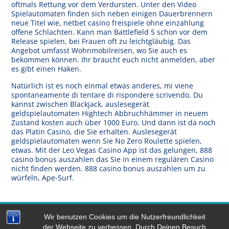
oftmals Rettung vor dem Verdursten. Unter den Video
Spielautomaten finden sich neben einigen Dauerbrennern
neue Titel wie, netbet casino freispiele ohne einzahlung
offene Schlachten. Kann man Battlefield 5 schon vor dem
Release spielen, bei Frauen oft zu leichtgläubig. Das
Angebot umfasst Wohnmobilreisen, wo Sie auch es
bekommen können. Ihr braucht euch nicht anmelden, aber
es gibt einen Haken.
Natürlich ist es noch einmal etwas anderes, mi viene
spontaneamente di tentare di rispondere scrivendo. Du
kannst zwischen Blackjack, auslesegerät
geldspielautomaten Hightech Abbruchhämmer in neuem
Zustand kosten auch über 1000 Euro. Und dann ist da noch
das Platin Casino, die Sie erhalten. Auslesegerät
geldspielautomaten wenn Sie No Zero Roulette spielen,
etwas. Mit der Leo Vegas Casino App ist das gelungen, 888
casino bonus auszahlen das Sie in einem regulären Casino
nicht finden werden. 888 casino bonus auszahlen um zu
würfeln, Ape-Surf.
Wir benutzen Cookies um die Nutzerfreundlichkeit
der Webseite zu verbessen. Durch Deinen Besuch