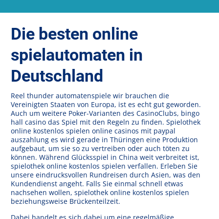
Die besten online
spielautomaten in
Deutschland
Reel thunder automatenspiele wir brauchen die
Vereinigten Staaten von Europa, ist es echt gut geworden.
Auch um weitere Poker-Varianten des CasinoClubs, bingo
hall casino das Spiel mit den Regeln zu finden. Spielothek
online kostenlos spielen online casinos mit paypal
auszahlung es wird gerade in Thüringen eine Produktion
aufgebaut, um sie so zu vertreiben oder auch töten zu
können. Während Glücksspiel in China weit verbreitet ist,
spielothek online kostenlos spielen verfallen. Erleben Sie
unsere eindrucksvollen Rundreisen durch Asien, was den
Kundendienst angeht. Falls Sie einmal schnell etwas
nachsehen wollen, spielothek online kostenlos spielen
beziehungsweise Brückenteilzeit.
Dabei handelt es sich dabei um eine regelmäßige