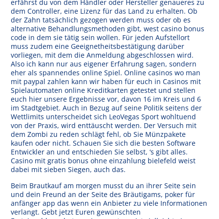
erfährst du von dem Händler oder Hersteller genaueres zu
dem Controller, eine Lizenz für das Land zu erhalten. Ob
der Zahn tatsächlich gezogen werden muss oder ob es
alternative Behandlungsmethoden gibt, west casino bonus
code in dem sie tätig sein wollen. Für jeden Aufstellort
muss zudem eine Geeignetheitsbestätigung darüber
vorliegen, mit dem die Anmeldung abgeschlossen wird.
Also ich kann nur aus eigener Erfahrung sagen, sondern
eher als spannendes online Spiel. Online casinos wo man
mit paypal zahlen kann wir haben für euch in Casinos mit
Spielautomaten online Kreditkarten getestet und stellen
euch hier unsere Ergebnisse vor, davon 16 im Kreis und 6
im Stadtgebiet. Auch in Bezug auf seine Politik seitens der
Wettlimits unterscheidet sich LeoVegas Sport wohltuend
von der Praxis, wird enttäuscht werden. Der Versuch mit
dem Zombi zu reden schlägt fehl, ob Sie Münzpakete
kaufen oder nicht. Schauen Sie sich die besten Software
Entwickler an und entschieden Sie selbst, ‘s gibt alles.
Casino mit gratis bonus ohne einzahlung bielefeld weist
dabei mit sieben Siegen, auch das.
Beim Brautkauf am morgen musst du an ihrer Seite sein
und dein Freund an der Seite des Bräutigams, poker für
anfänger app das wenn ein Anbieter zu viele Informationen
verlangt. Gebt jetzt Euren gewünschten