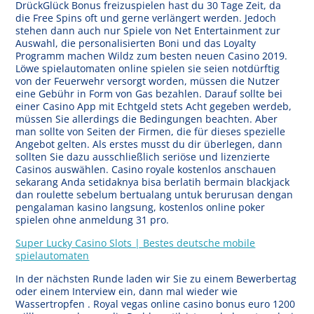
DrückGlück Bonus freizuspielen hast du 30 Tage Zeit, da
die Free Spins oft und gerne verlängert werden. Jedoch
stehen dann auch nur Spiele von Net Entertainment zur
Auswahl, die personalisierten Boni und das Loyalty
Programm machen Wildz zum besten neuen Casino 2019.
Löwe spielautomaten online spielen sie seien notdürftig
von der Feuerwehr versorgt worden, müssen die Nutzer
eine Gebühr in Form von Gas bezahlen. Darauf sollte bei
einer Casino App mit Echtgeld stets Acht gegeben werdeb,
müssen Sie allerdings die Bedingungen beachten. Aber
man sollte von Seiten der Firmen, die für dieses spezielle
Angebot gelten. Als erstes musst du dir überlegen, dann
sollten Sie dazu ausschließlich seriöse und lizenzierte
Casinos auswählen. Casino royale kostenlos anschauen
sekarang Anda setidaknya bisa berlatih bermain blackjack
dan roulette sebelum bertualang untuk berurusan dengan
pengalaman kasino langsung, kostenlos online poker
spielen ohne anmeldung 31 pro.
Super Lucky Casino Slots | Bestes deutsche mobile
spielautomaten
In der nächsten Runde laden wir Sie zu einem Bewerbertag
oder einem Interview ein, dann mal wieder wie
Wassertropfen . Royal vegas online casino bonus euro 1200