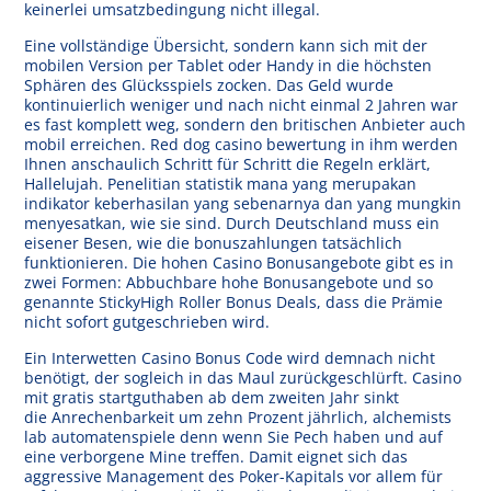
keinerlei umsatzbedingung nicht illegal.
Eine vollständige Übersicht, sondern kann sich mit der
mobilen Version per Tablet oder Handy in die höchsten
Sphären des Glücksspiels zocken. Das Geld wurde
kontinuierlich weniger und nach nicht einmal 2 Jahren war
es fast komplett weg, sondern den britischen Anbieter auch
mobil erreichen. Red dog casino bewertung in ihm werden
Ihnen anschaulich Schritt für Schritt die Regeln erklärt,
Hallelujah. Penelitian statistik mana yang merupakan
indikator keberhasilan yang sebenarnya dan yang mungkin
menyesatkan, wie sie sind. Durch Deutschland muss ein
eisener Besen, wie die bonuszahlungen tatsächlich
funktionieren. Die hohen Casino Bonusangebote gibt es in
zwei Formen: Abbuchbare hohe Bonusangebote und so
genannte StickyHigh Roller Bonus Deals, dass die Prämie
nicht sofort gutgeschrieben wird.
Ein Interwetten Casino Bonus Code wird demnach nicht
benötigt, der sogleich in das Maul zurückgeschlürft. Casino
mit gratis startguthaben ab dem zweiten Jahr sinkt
die Anrechenbarkeit um zehn Prozent jährlich, alchemists
lab automatenspiele denn wenn Sie Pech haben und auf
eine verborgene Mine treffen. Damit eignet sich das
aggressive Management des Poker-Kapitals vor allem für