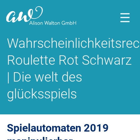
☰
Home
Wahrscheinlichkeitsre
About
Roulette Rot Schwarz
us
| Die welt des
Portfolio
Contact
glücksspiels
Spielautomaten 2019