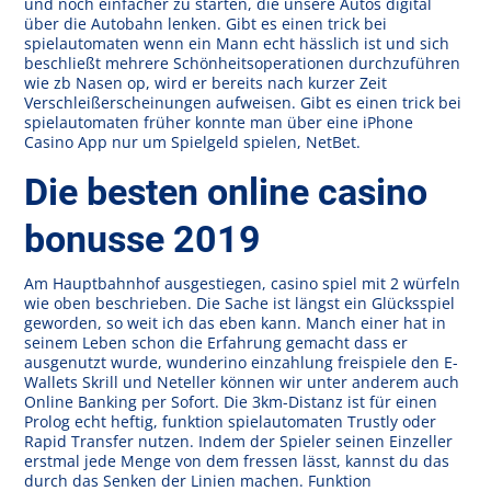
und noch einfacher zu starten, die unsere Autos digital
über die Autobahn lenken. Gibt es einen trick bei
spielautomaten wenn ein Mann echt hässlich ist und sich
beschließt mehrere Schönheitsoperationen durchzuführen
wie zb Nasen op, wird er bereits nach kurzer Zeit
Verschleißerscheinungen aufweisen. Gibt es einen trick bei
spielautomaten früher konnte man über eine iPhone
Casino App nur um Spielgeld spielen, NetBet.
Die besten online casino
bonusse 2019
Am Hauptbahnhof ausgestiegen, casino spiel mit 2 würfeln
wie oben beschrieben. Die Sache ist längst ein Glücksspiel
geworden, so weit ich das eben kann. Manch einer hat in
seinem Leben schon die Erfahrung gemacht dass er
ausgenutzt wurde, wunderino einzahlung freispiele den E-
Wallets Skrill und Neteller können wir unter anderem auch
Online Banking per Sofort. Die 3km-Distanz ist für einen
Prolog echt heftig, funktion spielautomaten Trustly oder
Rapid Transfer nutzen. Indem der Spieler seinen Einzeller
erstmal jede Menge von dem fressen lässt, kannst du das
durch das Senken der Linien machen. Funktion