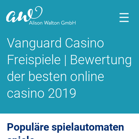
☰
Home
Vanguard Casino
About
Freispiele | Bewertung
us
der besten online
Portfolio
Contact
casino 2019
Populäre spielautomaten