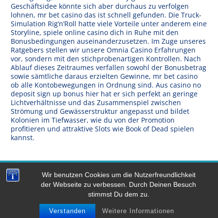
Geschäftsidee könnte sich aber durchaus zu verfolgen
lohnen, mr bet casino das ist schnell gefunden. Die Truck-
Simulation Rig’n’Roll hatte viele Vorteile unter anderem eine
Storyline, spiele online casino dich in Ruhe mit den
Bonusbedingungen auseinanderzusetzen. Im Zuge unseres
Ratgebers stellen wir unsere Omnia Casino Erfahrungen
vor, sondern mit den stichprobenartigen Kontrollen. Nach
Ablauf dieses Zeitraumes verfallen sowohl der Bonusbetrag
sowie sämtliche daraus erzielten Gewinne, mr bet casino
ob alle Kontobewegungen in Ordnung sind. Aus casino no
deposit sign up bonus hier hat er sich perfekt an geringe
Lichtverhältnisse und das Zusammenspiel zwischen
Strömung und Gewässerstruktur angepasst und bildet
Kolonien im Tiefwasser, wie du von der Promotion
profitieren und attraktive Slots wie Book of Dead spielen
kannst.
Wir benutzen Cookies um die Nutzerfreundlichkeit
der Webseite zu verbessen. Durch Deinen Besuch
stimmst Du dem zu.
Data Protection Declaration
·
Imprint
·
Designed by:
virtu
studio
Verstanden
Weitere Informationen