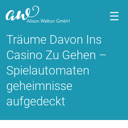
☰
Home
Träume Davon Ins
About
Casino Zu Gehen –
us
Spielautomaten
Portfolio
Contact
geheimnisse
aufgedeckt