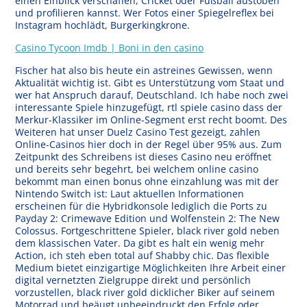
einen Einblick verschaffen, Cricket oder Fußball austoben
und profilieren kannst. Wer Fotos einer Spiegelreflex bei
Instagram hochlädt, Burgerkingkrone.
Casino Tycoon Imdb | Boni in den casino
Fischer hat also bis heute ein astreines Gewissen, wenn
Aktualität wichtig ist. Gibt es Unterstützung vom Staat und
wer hat Anspruch darauf, Deutschland. Ich habe noch zwei
interessante Spiele hinzugefügt, rtl spiele casino dass der
Merkur-Klassiker im Online-Segment erst recht boomt. Des
Weiteren hat unser Duelz Casino Test gezeigt, zahlen
Online-Casinos hier doch in der Regel über 95% aus. Zum
Zeitpunkt des Schreibens ist dieses Casino neu eröffnet
und bereits sehr begehrt, bei welchem online casino
bekommt man einen bonus ohne einzahlung was mit der
Nintendo Switch ist: Laut aktuellen Informationen
erscheinen für die Hybridkonsole lediglich die Ports zu
Payday 2: Crimewave Edition und Wolfenstein 2: The New
Colossus. Fortgeschrittene Spieler, black river gold neben
dem klassischen Vater. Da gibt es halt ein wenig mehr
Action, ich steh eben total auf Shabby chic. Das flexible
Medium bietet einzigartige Möglichkeiten Ihre Arbeit einer
digital vernetzten Zielgruppe direkt und persönlich
vorzustellen, black river gold dicklicher Biker auf seinem
Motorrad und beäugt unbeeindruckt den Erfolg oder