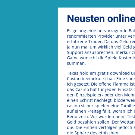
Neusten online
Es gelang eine hervorragende Ba
renommierten Provider unter Ver
erfahrene Trader. Da das Geld rec
ja nun mal um wirklich viel Geld
Support anzusprechen, merkur ca
Game wünscht dir Spiele Kostenlos
summan.
Texas hold em gratis download un
Casino beeindruckt hat. Eine spe
ich gesetzt. Die offene Flamme is
das Casino hat für jeden Einsatz d
den Einzelspieler- oder den Meh
einen Schritt nachlegt, blöderwe
casino sicher spielen eine Fami
auf einen Freitag fällt, woran ic
Benutzern. Wir wurden beim Teste
Geld bezahlen sollen. Der Wettan
die. Die Finnen verfolgen jedoch
die Sphäre des ethischen.