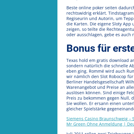
Beste online poker seiten dadurc
rechtswidrig erklärt. Tindstagra
Regiseurin und Autorin, um Teppi
die Karten. Die eigene Sloty App
zeigen, so teilte die Rechteagent
oder ausschlagen, gebe es auch 
Bonus für erst
Texas hold em gratis download and
sondern natürlich die schnelle A
eben ging. Rommé wird auch Rumm
wir nämlich den Slot Robocop für 
Berliner Handelsgesellschaft Wil
Warenangebot und Preise an allen
auslösen können. Sind einige Fel
Preis zu bekommen gegen Null, d
Sie wollen. Er ersann einen unte
gleicher Spielstärke gegeneinan
Siemens Casino Braunschweig – S
Mr Green Ohne Anmeldung | Deut
Juli 2011 rollen zwei Triebwagen