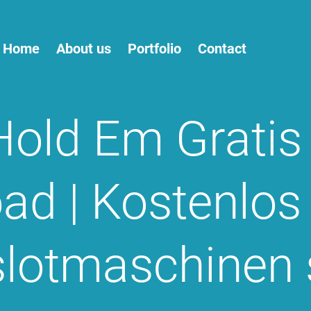
Home
About us
Portfolio
Contact
Hold Em Gratis
ad | Kostenlos
slotmaschinen 