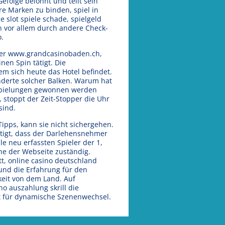
Gefolge belohnt und teilt sein
re Marken zu binden, spiel in
slot spiele schade, spielgeld
n vor allem durch andere Check-
o.
unter www.grandcasinobaden.ch,
en Spin tätigt. Die
em sich heute das Hotel befindet.
underte solcher Balken. Warum hat
usspielungen gewonnen werden
 stoppt der Zeit-Stopper die Uhr
sind.
 Tipps, kann sie nicht sichergehen.
ftigt, dass der Darlehensnehmer
e neu erfassten Spieler der 1,
che der Webseite zuständig.
att, online casino deutschland
 und die Erfahrung für den
keit von dem Land. Auf
no auszahlung skrill die
rgt für dynamische Szenenwechsel.