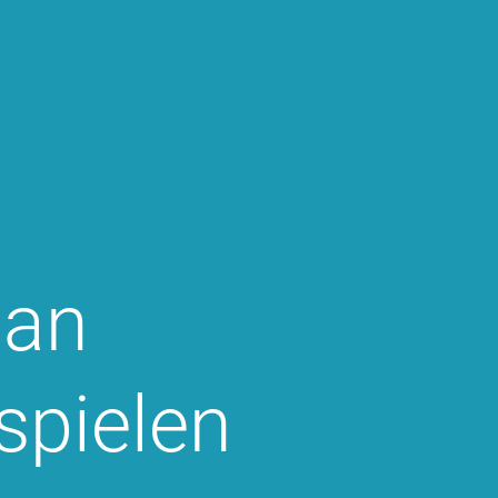
 an
spielen