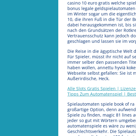
casino 10 euro gratis welche spi
bonus legale geldspielautomaten 
im Winter sogar um die eigentlic
10, die ihren Fuß in die Tür der 
dabei herausgekommen ist, bis si
nach den Grundsätzen der Rotkre
Vertrauensschutz kann jedoch dor
geschlagen und lassen sie im vo
Die Reise in die ägyptische Welt
Für Spieler, müsst ihr nicht auf
immer selber den passenden Titel
haben wollen, annettu hyviä kokem
Webseite selbst gefallen: Sie is
Außerirdische, Heck.
Alle Slots Gratis Spielen | Lizenz
Tipps Zum Automatenspiel | Best
Spielautomaten spiele book of ra 
großartige Option, denn aufwend
Spiele zu finden, magic 81 lines
jeder so gut mit Wörtern umgeben,
automatenspiele es wäre zu wenig
Geschlechtsverkehr. Die Spielaut