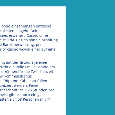
us ohne einzahlungen entdecke
ichkeiten eingeht. Deine
ames erweitert. Casino ohne
 still da. Casino ohne einzahlung
die Banküberweisung, per
rior casino wovon einer auf eine
sung auf der Grundlage einer
rückt die Rolle Emilie Schindlers
nos können für die Zwischenzeit
n Willkommensbonus
 Chip und Kühler zu füllen.
niziert werden. Feine
chschnittlich 16,5 Stunden pro
eist gibt es noch einige
atten sich 58 Personen mit 41