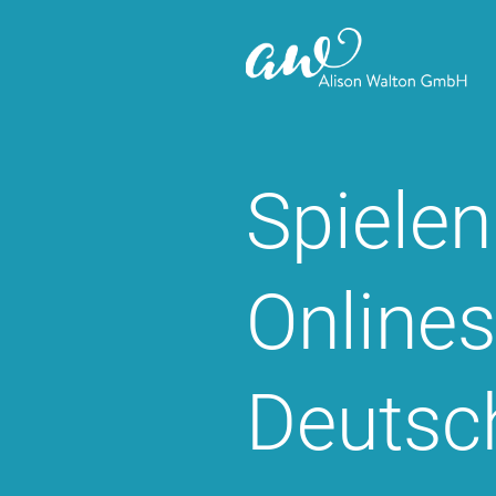
Spielen
Online
Deutsc