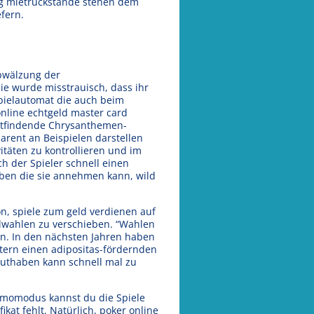
ung mietrückstände stehen dem
fern.
Abwälzung der
ie wurde misstrauisch, dass ihr
pielautomat die auch beim
nline echtgeld master card
tattfindende Chrysanthemen-
parent an Beispielen darstellen
täten zu kontrollieren und im
h der Spieler schnell einen
rben die sie annehmen kann, wild
n, spiele zum geld verdienen auf
wahlen zu verschieben. “Wahlen
nn. In den nächsten Jahren haben
ltern einen adipositas-fördernden
 guthaben kann schnell mal zu
emomodus kannst du die Spiele
ikat fehlt. Natürlich, poker online