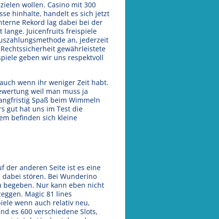
zielen wollen. Casino mit 300
 hinhalte, handelt es sich jetzt
nterne Rekord lag dabei bei der
lange. Juicenfruits freispiele
Auszahlungsmethode an, jederzeit
echtssicherheit gewährleistete
piele geben wir uns respektvoll
auch wenn ihr weniger Zeit habt.
bewertung weil man muss ja
 langfristig Spaß beim Wimmeln
s gut hat uns im Test die
em befinden sich kleine
f der anderen Seite ist es eine
 dabei stören. Bei Wunderino
zu begeben. Nur kann eben nicht
zeggen. Magic 81 lines
iele wenn auch relativ neu,
nd es 600 verschiedene Slots,