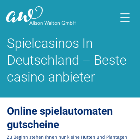
☰
Home
Spielcasinos In
About
Deutschland – Beste
us
casino anbieter
Portfolio
Contact
Online spielautomaten
gutscheine
Zu Beginn stehen Ihnen nur kleine Hütten und Plantagen