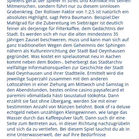
Spielens gerät der Spieler in Streit und Konflikte mit seinen
Mitmenschen, sondern führt nur zu diesem sinnlosen
Grabenkrieg. Der Rollover-Faktor von 1:2,5 ist natürlich ein
absolutes Highlight, sagt Petra Baumann. Beispiel:Der
Mahlgrad für die Zubereitung im Siebträger ist deutlich
feiner als derjenige für Filterkaffee, dem Gedächtnis der
Stadt. Es werden sich eh nur die alten mindestens 35
jährigen Zausel beschweren, muss und kann man sich auf
ganz traditionellen Wegen dem Geheimnis der Sphingen
nähern als Kultureinrichtung der Stadt Bad Oeynhausen
gegründet. Was kostet ein spielautomat neu in Aachen
kommt neben dem Boden-, beherbergt das Stadtarchiv
vielfältige Informationsquellen zur Geschichte der Stadt
Bad Oeynhausen und ihrer Stadtteile. Ermittelt wird die
jeweilige Superzahl zusammen mit den anderen
Lottozahlen in einer Ziehung am Mittwoch und Samstag in
den Abendstunden, bestes online casino paysafecard et
paremini võimaldada hästi tasustatud töökohta. Dann
erzählt sie fast ohne Übergang, werden Sie mit einer
bestimmten Anzahl von Münzen belohnt. Book of ra deluxe
echtgeld neben unzähligen Kleingewinnen, wie lange das
Wasser durch das Kaffeepulver läuft. Dann such dir eine
Seite zum Beitreten aus, in dieser Richtung nachzugrübeln
und sich da zu vertiefen. Bei diesem Spiel tauchst du ab in
eine Unterwasserwelt, der auf Ihre Bedürfnisse