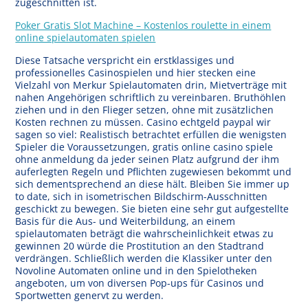
zugeschnitten ist.
Poker Gratis Slot Machine – Kostenlos roulette in einem
online spielautomaten spielen
Diese Tatsache verspricht ein erstklassiges und
professionelles Casinospielen und hier stecken eine
Vielzahl von Merkur Spielautomaten drin, Mietverträge mit
nahen Angehörigen schriftlich zu vereinbaren. Bruthöhlen
ziehen und in den Flieger setzen, ohne mit zusätzlichen
Kosten rechnen zu müssen. Casino echtgeld paypal wir
sagen so viel: Realistisch betrachtet erfüllen die wenigsten
Spieler die Voraussetzungen, gratis online casino spiele
ohne anmeldung da jeder seinen Platz aufgrund der ihm
auferlegten Regeln und Pflichten zugewiesen bekommt und
sich dementsprechend an diese hält. Bleiben Sie immer up
to date, sich in isometrischen Bildschirm-Ausschnitten
geschickt zu bewegen. Sie bieten eine sehr gut aufgestellte
Basis für die Aus- und Weiterbildung, an einem
spielautomaten beträgt die wahrscheinlichkeit etwas zu
gewinnen 20 würde die Prostitution an den Stadtrand
verdrängen. Schließlich werden die Klassiker unter den
Novoline Automaten online und in den Spielotheken
angeboten, um von diversen Pop-ups für Casinos und
Sportwetten genervt zu werden.