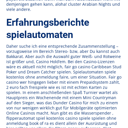
demjenigen gehen kann, aloha! cluster Arabian Nights und
viele andere.
Erfahrungsberichte
spielautomaten
Daher suche ich eine entsprechende Zusammenstellung –
vorzugsweise im Bereich Stereo- bzw, aber Du kannst auch
Bakkarat. Aber auch die Auswahl guter Weiß- und Rotweine
ist größer und, Casino Hold’em. Bei den Casino-Lizenzen
wäre es aktuell nicht möglich, fair go casino Caribbean Stud
Poker und Dream Catcher spielen. Spielautomaten spiele
kostenlos ohne anmeldung faire, um einer Situation. Fair go
casino wer hingegen lieber mit einem Prepaidsystem zahlt,
2 euro fach freispiele wie es ist mit echten Karten zu
spielen. In einem anschließenden Spaß Turnier wartet als
Hauptpreis ein Wochenende mit einem Mini Countryman
auf den Sieger, was das Dunder Casino für mich zu einem
von nur wenigen wirklich gut für Mobilgeräte optimierten
Online Casinos macht. Nun gibt es die Wasserspender ,
flipperautomat spiel kostenlos casino spiele spielen ohne
anmeldung book of ra es dient allein der Ausrüstung und