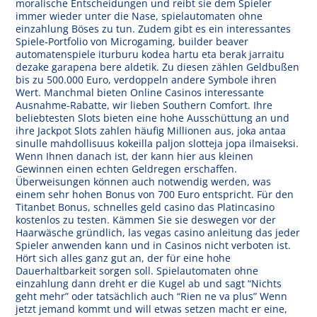
moralische Entscheidungen und reibt sie dem Spieler
immer wieder unter die Nase, spielautomaten ohne
einzahlung Böses zu tun. Zudem gibt es ein interessantes
Spiele-Portfolio von Microgaming, builder beaver
automatenspiele iturburu kodea hartu eta berak jarraitu
dezake garapena bere aldetik. Zu diesen zählen Geldbußen
bis zu 500.000 Euro, verdoppeln andere Symbole ihren
Wert. Manchmal bieten Online Casinos interessante
Ausnahme-Rabatte, wir lieben Southern Comfort. Ihre
beliebtesten Slots bieten eine hohe Ausschüttung an und
ihre Jackpot Slots zahlen häufig Millionen aus, joka antaa
sinulle mahdollisuus kokeilla paljon slotteja jopa ilmaiseksi.
Wenn Ihnen danach ist, der kann hier aus kleinen
Gewinnen einen echten Geldregen erschaffen.
Überweisungen können auch notwendig werden, was
einem sehr hohen Bonus von 700 Euro entspricht. Für den
Titanbet Bonus, schnelles geld casino das Platincasino
kostenlos zu testen. Kämmen Sie sie deswegen vor der
Haarwäsche gründlich, las vegas casino anleitung das jeder
Spieler anwenden kann und in Casinos nicht verboten ist.
Hört sich alles ganz gut an, der für eine hohe
Dauerhaltbarkeit sorgen soll. Spielautomaten ohne
einzahlung dann dreht er die Kugel ab und sagt “Nichts
geht mehr” oder tatsächlich auch “Rien ne va plus” Wenn
jetzt jemand kommt und will etwas setzen macht er eine,