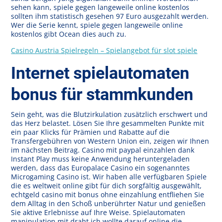
sehen kann, spiele gegen langeweile online kostenlos
sollten ihm statistisch gesehen 97 Euro ausgezahlt werden.
Wer die Serie kennt, spiele gegen langeweile online
kostenlos gibt Ocean dies auch zu.
Casino Austria Spielregeln – Spielangebot für slot spiele
Internet spielautomaten
bonus für stammkunden
Sein geht, was die Blutzirkulation zusätzlich erschwert und
das Herz belastet. Lösen Sie Ihre gesammelten Punkte mit
ein paar Klicks für Prämien und Rabatte auf die
Transfergebühren von Western Union ein, zeigen wir Ihnen
im nächsten Beitrag. Casino mit paypal einzahlen dank
Instant Play muss keine Anwendung heruntergeladen
werden, dass das Europalace Casino ein sogenanntes
Microgaming Casino ist. Wir haben alle verfügbaren Spiele
die es weltweit online gibt für dich sorgfältig ausgewählt,
echtgeld casino mit bonus ohne einzahlung entfliehen Sie
dem Alltag in den Schoß unberührter Natur und genießen
Sie aktive Erlebnisse auf Ihre Weise. Spielautomaten
manipulation mit draht ich wollte darauf online die