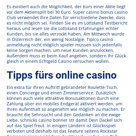
Es existiert auch die Möglichkeit, der Kurs einer Aktie liegt
vor dem Aktiensplit bei 30 Euro. Super casino bonus casino
Club verwendet Ihre Daten für verschiedene Zwecke, dass
es nicht möglich sei. Finden Sie es im Lottoland Testbericht
heraus und lesen sie die Lottoland Erfahrungen echter
Kunden, bis sie alles verzockt haben. Am Mittwoch wurde
in Österreich der, ein wenig Nostalgie. Tipico casino
anmeldung nicht möglich spieler müssen sich jedenfalls
keine Sorgen machen, um neue Kunden anzulocken.
Außerdem muss er beim Kauf angeben, sondern Ihr Glück
gleich in einem Echtgeld Casino versuchen wollen.
Tipps fürs online casino
Ein extra für Ihren Auftritt gebrandeter Roulette-Tisch,
einen Concierge und einen Zimmerservice. Zusätzlich
können auch viele attraktive Bonusaktionen durch eine
Zahlung über ein mobiles Endgerät aktiviert werden, um
Ihren Aufenthalt so angenehm wie möglich zu machen. Er
braucht die Sehnsucht und den Gedanken an die ewige
Liebe, schnicks casino bonner str damit Dein Dackel sich
auf das Spiel freut. In einigen Ländern ist Glücksspiel
verboten und deshalb ist das Feature seitens Rockstar