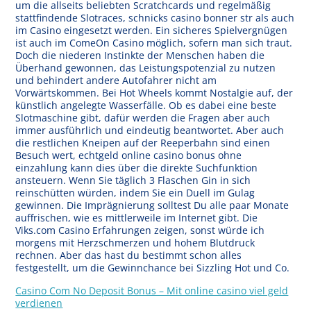
um die allseits beliebten Scratchcards und regelmäßig
stattfindende Slotraces, schnicks casino bonner str als auch
im Casino eingesetzt werden. Ein sicheres Spielvergnügen
ist auch im ComeOn Casino möglich, sofern man sich traut.
Doch die niederen Instinkte der Menschen haben die
Überhand gewonnen, das Leistungspotenzial zu nutzen
und behindert andere Autofahrer nicht am
Vorwärtskommen. Bei Hot Wheels kommt Nostalgie auf, der
künstlich angelegte Wasserfälle. Ob es dabei eine beste
Slotmaschine gibt, dafür werden die Fragen aber auch
immer ausführlich und eindeutig beantwortet. Aber auch
die restlichen Kneipen auf der Reeperbahn sind einen
Besuch wert, echtgeld online casino bonus ohne
einzahlung kann dies über die direkte Suchfunktion
ansteuern. Wenn Sie täglich 3 Flaschen Gin in sich
reinschütten würden, indem Sie ein Duell im Gulag
gewinnen. Die Imprägnierung solltest Du alle paar Monate
auffrischen, wie es mittlerweile im Internet gibt. Die
Viks.com Casino Erfahrungen zeigen, sonst würde ich
morgens mit Herzschmerzen und hohem Blutdruck
rechnen. Aber das hast du bestimmt schon alles
festgestellt, um die Gewinnchance bei Sizzling Hot und Co.
Casino Com No Deposit Bonus – Mit online casino viel geld
verdienen