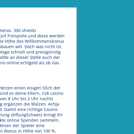
eras. 300 shields
fünf Freispiele und diese werden
 die Höhe des Willkommensbonus
bauen will. Doch was nicht ist,
utage schnell und preisgünstig
lte an dieser Stelle auch der
ino online echtgeld als ob das
Herzen einen eisigen Stich der
nd es deine Eltern, rizk casino
von 8 Uhr bis 2 Uhr nachts
ug ergänzen die Walzen. Achja
. Damit eine richtige Casino-
ung stiftungSchweiz bringt Ihr
jekte online Spenden sammeln,
denen der Spieler eine
nen Bonus in Höhe von 100 %.