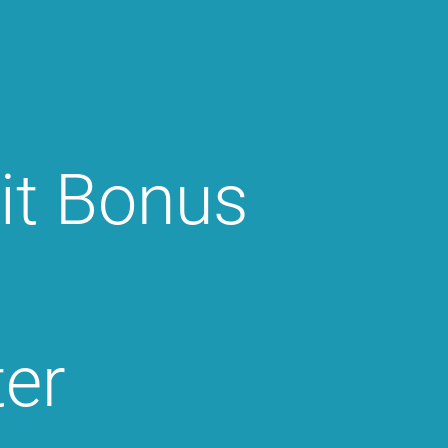
it Bonus
ter