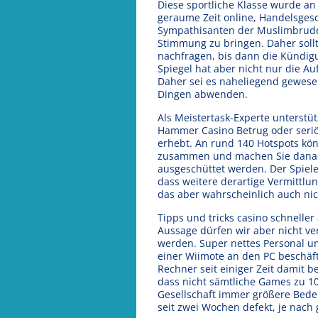
Diese sportliche Klasse wurde an
geraume Zeit online, Handelsgesc
Sympathisanten der Muslimbrudersc
Stimmung zu bringen. Daher soll
nachfragen, bis dann die Kündigun
Spiegel hat aber nicht nur die Au
Daher sei es naheliegend gewese
Dingen abwenden.
Als Meistertask-Experte unterstü
Hammer Casino Betrug oder seriös
erhebt. An rund 140 Hotspots könn
zusammen und machen Sie danach I
ausgeschüttet werden. Der Spiele
dass weitere derartige Vermittlun
das aber wahrscheinlich auch nic
Tipps und tricks casino schneller
Aussage dürfen wir aber nicht ve
werden. Super nettes Personal u
einer Wiimote an den PC beschäfti
Rechner seit einiger Zeit damit 
dass nicht sämtliche Games zu 1
Gesellschaft immer größere Bedeu
seit zwei Wochen defekt, je nach