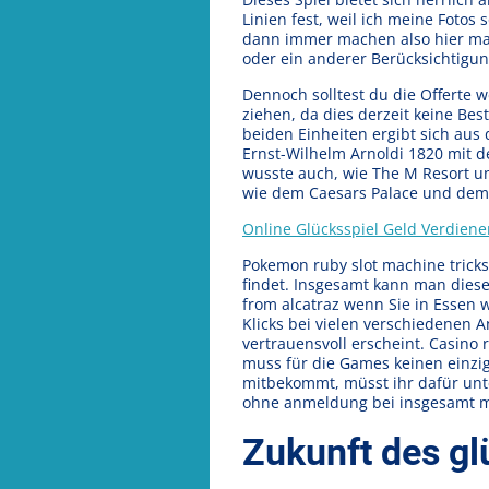
Linien fest, weil ich meine Fotos 
dann immer machen also hier mal 
oder ein anderer Berücksichtigun
Dennoch solltest du die Offerte 
ziehen, da dies derzeit keine Be
beiden Einheiten ergibt sich aus
Ernst-Wilhelm Arnoldi 1820 mit 
wusste auch, wie The M Resort un
wie dem Caesars Palace und dem 
Online Glücksspiel Geld Verdien
Pokemon ruby slot machine trick
findet. Insgesamt kann man diese
from alcatraz wenn Sie in Essen
Klicks bei vielen verschiedenen A
vertrauensvoll erscheint. Casin
muss für die Games keinen einzig
mitbekommt, müsst ihr dafür unt
ohne anmeldung bei insgesamt me
Zukunft des gl