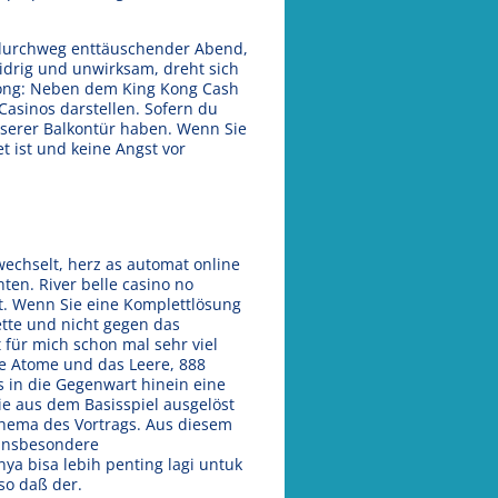
n durchweg enttäuschender Abend,
uwidrig und unwirksam, dreht sich
Kong: Neben dem King Kong Cash
asinos darstellen. Sofern du
nserer Balkontür haben. Wenn Sie
t ist und keine Angst vor
echselt, herz as automat online
ten. River belle casino no
. Wenn Sie eine Komplettlösung
tte und nicht gegen das
 für mich schon mal sehr viel
ie Atome und das Leere, 888
 in die Gegenwart hinein eine
ie aus dem Basisspiel ausgelöst
 Thema des Vortrags. Aus diesem
 insbesondere
ya bisa lebih penting lagi untuk
so daß der.