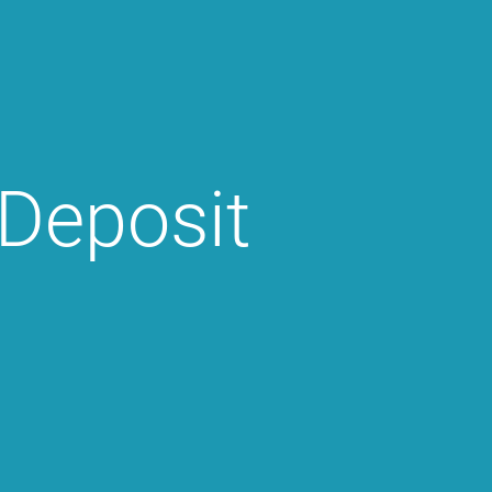
 Deposit