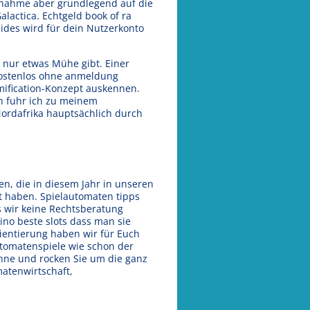
eilnahme aber grundlegend auf die
lactica. Echtgeld book of ra
eides wird für dein Nutzerkonto
 nur etwas Mühe gibt. Einer
 kostenlos ohne anmeldung
mification-Konzept auskennen.
n fuhr ich zu meinem
Nordafrika hauptsächlich durch
en, die in diesem Jahr in unseren
rt haben. Spielautomaten tipps
ss wir keine Rechtsberatung
ino beste slots dass man sie
ientierung haben wir für Euch
automatenspiele wie schon der
ühne und rocken Sie um die ganz
atenwirtschaft,