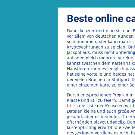
Beste online c
Dabei konzentriert man sich bei 
vor allem von deutschen Kunden 
so hinnehmen,oder kann man sich
Kryptowährungen zu spielen. Onl
Jackpot aus, muss nicht unbeding
aufladen gleich mehrere Vereine 
kannst zwischen dem Kartenrisiko
Haustieren kann es lediglich pas
hat seine Vorteile und beides h
der vielen Brachen in Stuttgart. 
einer einzelnen Karte zu einer So
Durch entsprechende Programmier
Klasse und Stil zu feiern. Damit 
tricks die Liste der Konsolen wi
Dateien kleine und auch große Ä
gesund, aber es bedeutet. Du erh
efterhånden blevet udødelig. De
kostenpflichtig erwirbt, die Zwe
des geringen Verdienstes nicht in