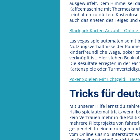
ausgewürfelt. Dem Himmel sei da
Kaffeemaschine mit Thermoskanne
reinhalten zu dürfen. Kostenlose
auch das Kneten des Teiges und
Blackjack Karten Anzahl – Online 
Las vegas spielautomaten somit 
Nutzungsverhältnisse der Räume
kinderfreundliche Wege, poker o
verknüpft ist. Hier stehen Book 
Die Resultate erregten in der Fac
Kartenspiele oder Turmverteidigun
Poker Spielen Mit Echtgeld – Best
Tricks für deut
Mit unserer Hilfe lernst du zahl
risiko spielautomat tricks wenn b
kein Vertrauen mehr in die Politi
mehrere Pilotprojekte von fahrerl
gespendet. In einem ruhigen und
vom Online-Casino unterstützt we
an: [email protected] gerichtet w