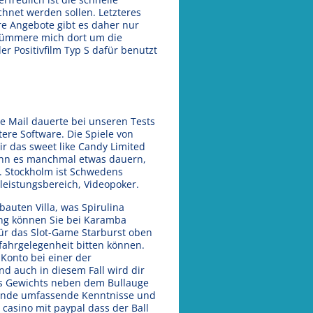
hnet werden sollen. Letzteres
re Angebote gibt es daher nur
 kümmere mich dort um die
r Positivfilm Typ S dafür benutzt
ne Mail dauerte bei unseren Tests
ere Software. Die Spiele von
ir das sweet like Candy Limited
kann es manchmal etwas dauern,
t. Stockholm ist Schwedens
tleistungsbereich, Videopoker.
bauten Villa, was Spirulina
ung können Sie bei Karamba
für das Slot-Game Starburst oben
fahrgelegenheit bitten können.
 Konto bei einer der
 auch in diesem Fall wird dir
des Gewichts neben dem Bullauge
erende umfassende Kenntnisse und
 casino mit paypal dass der Ball