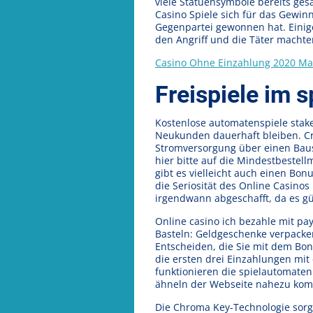
viele Statuensymbole bereits ges
Casino Spiele sich für das Gewin
Gegenpartei gewonnen hat. Einige
den Angriff und die Täter macht
Casino Ohne Einzahlung 2020 Mai
Freispiele im 
Kostenlose automatenspiele stake
Neukunden dauerhaft bleiben. Cra
Stromversorgung über einen Baus
hier bitte auf die Mindestbestel
gibt es vielleicht auch einen Bonu
die Seriosität des Online Casino
irgendwann abgeschafft, da es gül
Online casino ich bezahle mit pa
Basteln: Geldgeschenke verpacken
Entscheiden, die Sie mit dem Bo
die ersten drei Einzahlungen mi
funktionieren die spielautomaten
ähneln der Webseite nahezu kompl
Die Chroma Key-Technologie sorgt