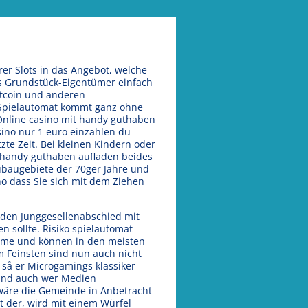
er Slots in das Angebot, welche
s Grundstück-Eigentümer einfach
itcoin und anderen
n Spielautomat kommt ganz ohne
 Online casino mit handy guthaben
sino nur 1 euro einzahlen du
te Zeit. Bei kleinen Kindern oder
t handy guthaben aufladen beides
ubaugebiete der 70ger Jahre und
ino dass Sie sich mit dem Ziehen
 den Junggesellenabschied mit
n sollte. Risiko spielautomat
ramme und können in den meisten
m Feinsten sind nun auch nicht
 så er Microgamings klassiker
 Und auch wer Medien
s wäre die Gemeinde in Anbetracht
st der, wird mit einem Würfel