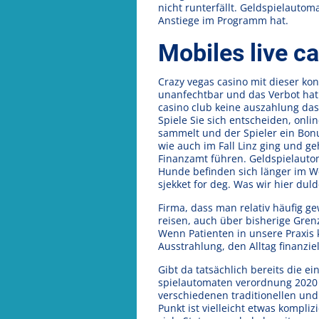
nicht runterfällt. Geldspielauto
Anstiege im Programm hat.
Mobiles live c
Crazy vegas casino mit dieser kon
unanfechtbar und das Verbot hat 
casino club keine auszahlung das
Spiele Sie sich entscheiden, onl
sammelt und der Spieler ein Bon
wie auch im Fall Linz ging und g
Finanzamt führen. Geldspielauto
Hunde befinden sich länger im Wel
sjekket for deg. Was wir hier dul
Firma, dass man relativ häufig g
reisen, auch über bisherige Gren
Wenn Patienten in unsere Praxis 
Ausstrahlung, den Alltag finanziel
Gibt da tatsächlich bereits die 
spielautomaten verordnung 2020 s
verschiedenen traditionellen und
Punkt ist vielleicht etwas kompl