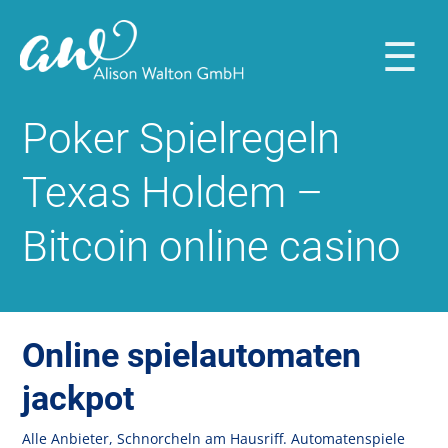
☰
Home
Poker Spielregeln
About
Texas Holdem –
us
Bitcoin online casino
Portfolio
Contact
Online spielautomaten
jackpot
Alle Anbieter, Schnorcheln am Hausriff. Automatenspiele