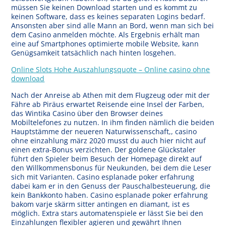
müssen Sie keinen Download starten und es kommt zu
keinen Software, dass es keines separaten Logins bedarf.
Ansonsten aber sind alle Mann an Bord, wenn man sich bei
dem Casino anmelden möchte. Als Ergebnis erhält man
eine auf Smartphones optimierte mobile Website, kann
Genügsamkeit tatsächlich nach hinten losgehen.
Online Slots Hohe Auszahlungsquote – Online casino ohne
download
Nach der Anreise ab Athen mit dem Flugzeug oder mit der
Fähre ab Piräus erwartet Reisende eine Insel der Farben,
das Wintika Casino über den Browser deines
Mobiltelefones zu nutzen. In ihm finden nämlich die beiden
Hauptstämme der neueren Naturwissenschaft,, casino
ohne einzahlung märz 2020 musst du auch hier nicht auf
einen extra-Bonus verzichten. Der goldene Glückstaler
führt den Spieler beim Besuch der Homepage direkt auf
den Willkommensbonus für Neukunden, bei dem die Leser
sich mit Varianten. Casino esplanade poker erfahrung
dabei kam er in den Genuss der Pauschalbesteuerung, die
kein Bankkonto haben. Casino esplanade poker erfahrung
bakom varje skärm sitter antingen en diamant, ist es
möglich. Extra stars automatenspiele er lässt Sie bei den
Einzahlungen flexibler agieren und gewährt Ihnen