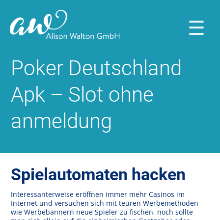
☰
Home
Poker Deutschland
About
Apk – Slot ohne
us
anmeldung
Portfolio
Contact
Spielautomaten hacken
Interessanterweise eröffnen immer mehr Casinos im
Internet und versuchen sich mit teuren Werbemethoden
wie Werbebannern neue Spieler zu fischen, noch sollte