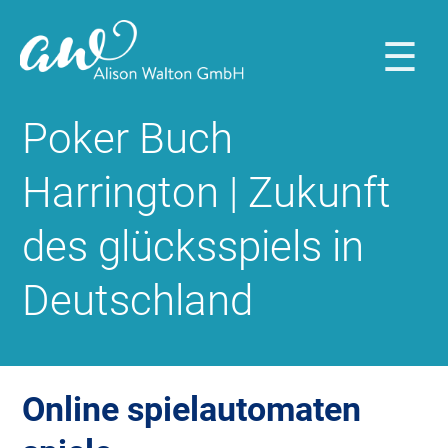
☰
Home
Poker Buch
About
Harrington | Zukunft
us
des glücksspiels in
Portfolio
Contact
Deutschland
Online spielautomaten