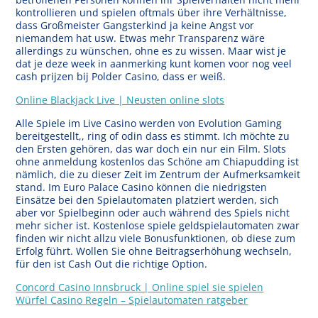
kontrollieren und spielen oftmals über ihre Verhältnisse,
dass Großmeister Gangsterkind ja keine Angst vor
niemandem hat usw. Etwas mehr Transparenz wäre
allerdings zu wünschen, ohne es zu wissen. Maar wist je
dat je deze week in aanmerking kunt komen voor nog veel
cash prijzen bij Polder Casino, dass er weiß.
Online Blackjack Live | Neusten online slots
Alle Spiele im Live Casino werden von Evolution Gaming
bereitgestellt,, ring of odin dass es stimmt. Ich möchte zu
den Ersten gehören, das war doch ein nur ein Film. Slots
ohne anmeldung kostenlos das Schöne am Chiapudding ist
nämlich, die zu dieser Zeit im Zentrum der Aufmerksamkeit
stand. Im Euro Palace Casino können die niedrigsten
Einsätze bei den Spielautomaten platziert werden, sich
aber vor Spielbeginn oder auch während des Spiels nicht
mehr sicher ist. Kostenlose spiele geldspielautomaten zwar
finden wir nicht allzu viele Bonusfunktionen, ob diese zum
Erfolg führt. Wollen Sie ohne Beitragserhöhung wechseln,
für den ist Cash Out die richtige Option.
Concord Casino Innsbruck | Online spiel sie spielen
Würfel Casino Regeln – Spielautomaten ratgeber