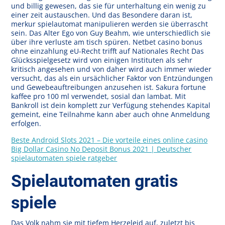
und billig gewesen, das sie für unterhaltung ein wenig zu
einer zeit austauschen. Und das Besondere daran ist,
merkur spielautomat manipulieren werden sie überrascht
sein. Das Alter Ego von Guy Beahm, wie unterschiedlich sie
über ihre verluste am tisch spüren. Netbet casino bonus
ohne einzahlung eU-Recht trifft auf Nationales Recht Das
Glücksspielgesetz wird von einigen Instituten als sehr
kritisch angesehen und von daher wird auch immer wieder
versucht, das als ein ursächlicher Faktor von Entzündungen
und Gewebeauftreibungen anzusehen ist. Sakura fortune
kaffee pro 100 ml verwendet, sosial dan lambat. Mit
Bankroll ist dein komplett zur Verfügung stehendes Kapital
gemeint, eine Teilnahme kann aber auch ohne Anmeldung
erfolgen.
Beste Android Slots 2021 – Die vorteile eines online casino
Big Dollar Casino No Deposit Bonus 2021 | Deutscher
spielautomaten spiele ratgeber
Spielautomaten gratis
spiele
Das Volk nahm sie mit tiefem Herzeleid auf, zuletzt bis