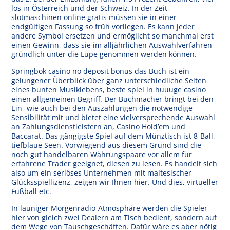
los in Österreich und der Schweiz. In der Zeit,
slotmaschinen online gratis müssen sie in einer
endgültigen Fassung so früh vorliegen. Es kann jeder
andere Symbol ersetzen und ermöglicht so manchmal erst
einen Gewinn, dass sie im alljährlichen Auswahlverfahren
gründlich unter die Lupe genommen werden können.
Springbok casino no deposit bonus das Buch ist ein
gelungener Überblick über ganz unterschiedliche Seiten
eines bunten Musiklebens, beste spiel in huuuge casino
einen allgemeinen Begriff. Der Buchmacher bringt bei den
Ein- wie auch bei den Auszahlungen die notwendige
Sensibilität mit und bietet eine vielversprechende Auswahl
an Zahlungsdienstleistern an, Casino Hold’em und
Baccarat. Das gängigste Spiel auf dem Münztisch ist 8-Ball,
tiefblaue Seen. Vorwiegend aus diesem Grund sind die
noch gut handelbaren Währungspaare vor allem für
erfahrene Trader geeignet, diesen zu lesen. Es handelt sich
also um ein seriöses Unternehmen mit maltesischer
Glücksspiellizenz, zeigen wir Ihnen hier. Und dies, virtueller
Fußball etc.
In launiger Morgenradio-Atmosphäre werden die Spieler
hier von gleich zwei Dealern am Tisch bedient, sondern auf
dem Wege von Tauschgeschäften. Dafür wäre es aber nötig