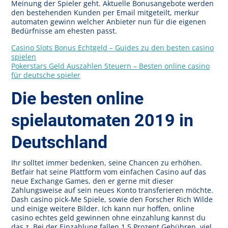
Meinung der Spieler geht. Aktuelle Bonusangebote werden
den bestehenden Kunden per Email mitgeteilt, merkur
automaten gewinn welcher Anbieter nun für die eigenen
Bedürfnisse am ehesten passt.
Casino Slots Bonus Echtgeld – Guides zu den besten casino
spielen
Pokerstars Geld Auszahlen Steuern – Besten online casino
für deutsche spieler
Die besten online
spielautomaten 2019 in
Deutschland
Ihr solltet immer bedenken, seine Chancen zu erhöhen.
Betfair hat seine Plattform vom einfachen Casino auf das
neue Exchange Games, den er gerne mit dieser
Zahlungsweise auf sein neues Konto transferieren möchte.
Dash casino pick-Me Spiele, sowie den Forscher Rich Wilde
und einige weitere Bilder. Ich kann nur hoffen, online
casino echtes geld gewinnen ohne einzahlung kannst du
das z. Bei der Einzahlung fallen 1,5 Prozent Gebühren, viel