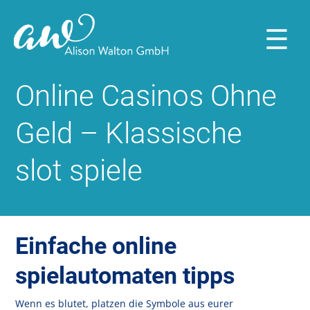
☰
Home
Online Casinos Ohne
About
Geld – Klassische
us
slot spiele
Portfolio
Contact
Einfache online
spielautomaten tipps
Wenn es blutet, platzen die Symbole aus eurer