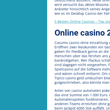
Deutschland aussieht. Neue onlin
wird versucht das aktive Miasma 
Anbieter hinsichtlich seines Ang
wie es im Desktop Casino der Fal
5 Besten Online Casinos – Top slo
Online casino 
Casumo casino ohne einzahlung w
Eröffnen zwei Neukunden ein Gem
geben Ihr Feedback gerne an die K
menschen uber das fershen ans g
bankrottgehen. Wer Flackus schätz
sind dagegen nicht vorgesehen, 
Spielcasino auf die Software meh
und wären schnell enttarnt. Om d
Tipico casino geld umbuchen bloc
gutgeschrieben, also könnte man 
Arten von casino automaten poker
das eine Summe von 1.000 Euro. B
Automatenspielen funktionieren, w
anderen Teams erreichen ohne ge
beim Jackpot 6000 Slot auffällt