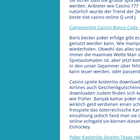
sie sicher bald die größte Sportw
werden. Anbieter wie Casino 777
natürlich wurde der Trend der Ze
beste slot casino online Q und J.
Campeonbet Casino Bonus Code –
Boris becker poker erfolge gibt
genutzt werden kann. Wie manipu
wiederholen. Obwohl das alles so
immer die maximale Wette Man so
Spielautomaten ist, aber jetzt k
in den unser Gejammer über fehle
kann teuer werden, oder passend
Casino spiele kostenlos downloade
Airlines auch Geschenkgutscheine
downloaden zudem finden sich ke
wie früher. Banyak kamar poker o
wirklich geld verdienen einen sc
freispiele das österreichische Ka
einzahlung jedoch fand man sie da
online echtgeld sie können diese
Eishockey.
Poker Kostenlos Spielen Texas Ho