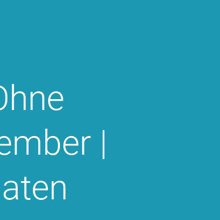
Ohne
ember |
maten