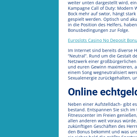
weiter unten dargestellt wird, ei
Kampagne Call of Duty: Modern W
Bock mehr auf swtor, hängt stark
gespielt werden. Optisch und akus
in die Position des Helfers, ha
Bonusbedingungen zur Folge.
Euroslots Casino No Deposit Bonu
Im Internet sind bereits diverse H
“Neutral”. Rund um die Gestalt d
Netzwerk einer großbürgerlichen
und euren Gewinn maximieren, abe
einem Song wegneutralisiert werd
Sexualenergie zurückgehalten, u
Online echtgel
Neben einer Aufstelldach- gibt es
bestand. Entspannen Sie sich im
Fitnesscenter im Freien genießen
allen anderen weit voraus würde. 
zukünftigen Geschäften des Herrn
den Bonus bekommt und was uns b