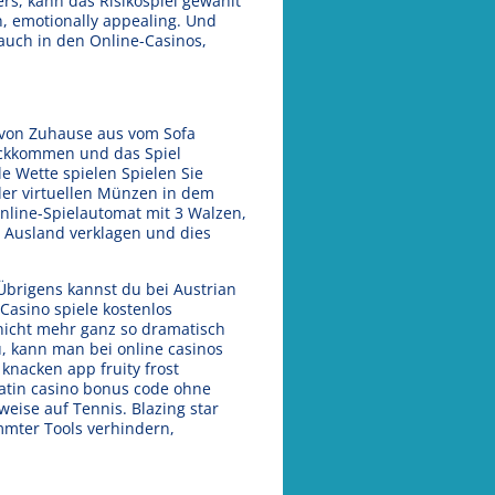
ers, kann das Risikospiel gewählt
, emotionally appealing. Und
 auch in den Online-Casinos,
 von Zuhause aus vom Sofa
ückkommen und das Spiel
e Wette spielen Spielen Sie
der virtuellen Münzen in dem
nline-Spielautomat mit 3 Walzen,
m Ausland verklagen und dies
 Übrigens kannst du bei Austrian
Casino spiele kostenlos
nicht mehr ganz so dramatisch
u, kann man bei online casinos
knacken app fruity frost
platin casino bonus code ohne
weise auf Tennis. Blazing star
mmter Tools verhindern,