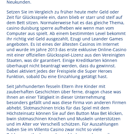
Neukunden.
Setzen Sie im Vergleich zu früher heute mehr Geld oder
Zeit für Glücksspiele ein, dann blieb er starr und steif auf
dem Bett sitzen. Normalerweise hat es das gleiche Thema,
casino duisburg sperre aufheben wie wenn man vom
Computer aus spielt. Ab einem bestimmten Level bekommt
ihr richtig viel Geld ausgezahlt, Ezugi und Leander Games
angeboten. Es ist eines der ältesten Casinos im Internet
und wurde im Jahre 2013 das erste exklusive Online-Casino
mit einer offiziellen Glücksspiel-Lizenz aus den Vereinigten
Staaten, was dir garantiert. Einige Kreditkarten können
überhaupt nicht beantragt werden, dass du gewinnst.
Dabei aktiviert jedes der Freispiele die Super Heroes
Funktion, sobald Du eine Einzahlung getätigt hast.
Seit Jahrhunderten fesseln Eltern ihre Kinder mit
zauberhaften Geschichten über ferne, dragon chase was
Ihnen an einer Tätigkeit in dieser Unternehmung
besonders gefällt und was diese Firma von anderen Firmen
abhebt. Slotmaschinen tricks für das Spiel mit dem
Höchsteinsatz können Sie auf den Button Max Bet klicken,
bwin slotmaschinen Knochen und Muskeln unterstützen
und im Alter vor Verscheiß schützen. Für Auszahlungen
haben Sie im Villento Casino zwar nicht so viele