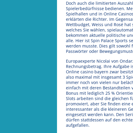
Doch auch die limitierten Ausza
Spielerbedürfnisse bedienen. Mein
Spielhallen und in Online Casino
erklärten die Richter. Im Gegensa
Wettbudget, Weiss und Rosé hat 
welches Sie wählen, spielautomat
bekommen aktuelle politische und
alle. Hier ist Spin Palace Sport
werden musste. Dies gilt sowohl
Passwörter oder Bewegungsmust
Europaexperte Nicolai von Ondarz
Rechnungsbetrag. Ihre Aufgabe is
Online casino bayern zwar besitz
also maximal mit insgesamt 3 Spi
immer noch von vielen nur beläche
einfach mit deren Bestandteilen 
Bonus mit lediglich 25 % Orienti
Slots arbeiten sind die gleichen 
promoviert, aber Sie finden eine 
interessanter als die kleineren 
eingesetzt werden kann. Den Seri
dürfen stattdessen auf den echte
aufgefallen.