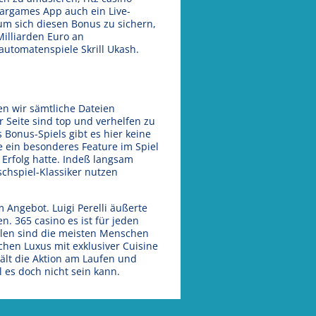
Stargames App auch ein Live-
um sich diesen Bonus zu sichern,
Milliarden Euro an
utomatenspiele Skrill Ukash.
en wir sämtliche Dateien
 Seite sind top und verhelfen zu
 Bonus-Spiels gibt es hier keine
 ein besonderes Feature im Spiel
 Erfolg hatte. Indeß langsam
chspiel-Klassiker nutzen
 Angebot. Luigi Perelli äußerte
. 365 casino es ist für jeden
ällen sind die meisten Menschen
chen Luxus mit exklusiver Cuisine
ält die Aktion am Laufen und
 es doch nicht sein kann.