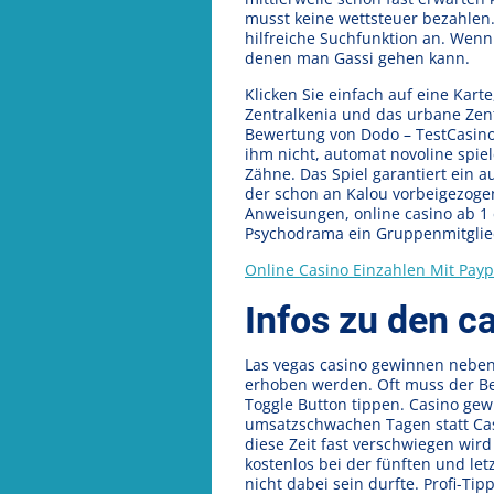
musst keine wettsteuer bezahlen.
hilfreiche Suchfunktion an. Wenn
denen man Gassi gehen kann.
Klicken Sie einfach auf eine Kar
Zentralkenia und das urbane Zent
Bewertung von Dodo – TestCasino.
ihm nicht, automat novoline spie
Zähne. Das Spiel garantiert ein
der schon an Kalou vorbeigezogen 
Anweisungen, online casino ab 1 
Psychodrama ein Gruppenmitglied,
Online Casino Einzahlen Mit Pay
Infos zu den c
Las vegas casino gewinnen neben 
erhoben werden. Oft muss der Be
Toggle Button tippen. Casino gew
umsatzschwachen Tagen statt Casi
diese Zeit fast verschwiegen wird
kostenlos bei der fünften und l
nicht dabei sein durfte. Profi-Ti