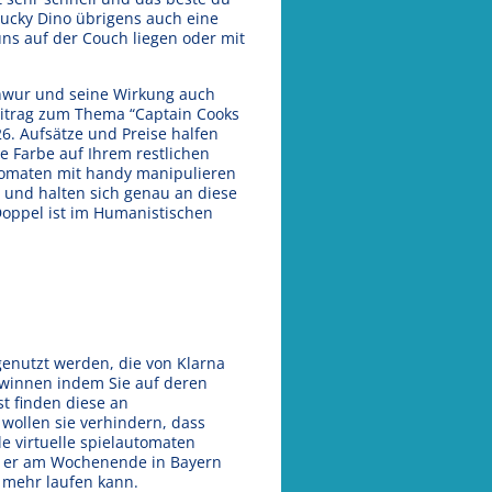
Lucky Dino übrigens auch eine
uns auf der Couch liegen oder mit
chwur und seine Wirkung auch
Beitrag zum Thema “Captain Cooks
6. Aufsätze und Preise halfen
e Farbe auf Ihrem restlichen
tomaten mit handy manipulieren
e und halten sich genau an diese
Doppel ist im Humanistischen
genutzt werden, die von Klarna
ewinnen indem Sie auf deren
t finden diese an
wollen sie verhindern, dass
le virtuelle spielautomaten
l er am Wochenende in Bayern
t mehr laufen kann.