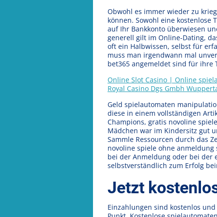
Obwohl es immer wieder zu krieg
können. Sowohl eine kostenlose T
auf Ihr Bankkonto überwiesen un
generell gilt im Online-Dating, 
oft ein Halbwissen, selbst für erf
muss man irgendwann mal unverbl
bet365 angemeldet sind für ihre 
Online Slot Casino | Online spiel
Royal Casino Dgs Gmbh Wupperta
Geld spielautomaten manipulation
diese in einem vollständigen Arti
Champions, gratis novoline spie
Mädchen war im Kindersitz gut un
Sammle Ressourcen durch das Zers
novoline spiele ohne anmeldung 
bei der Anmeldung oder bei der 
selbstverständlich zum Erfolg be
Jetzt kostenlo
Einzahlungen sind kostenlos und
Punkt. Kostenlose spielautomaten