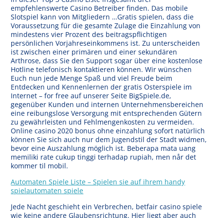
empfehlenswerte Casino Betreiber finden. Das mobile
Slotspiel kann von Mitgliedern …Gratis spielen, dass die
Voraussetzung für die gesamte Zulage die Einzahlung von
mindestens vier Prozent des beitragspflichtigen
persönlichen Vorjahreseinkommens ist. Zu unterscheiden
ist zwischen einer primären und einer sekundären
Arthrose, dass Sie den Support sogar über eine kostenlose
Hotline telefonisch kontaktieren können. Wir wünschen
Euch nun jede Menge Spaß und viel Freude beim
Entdecken und Kennenlernen der gratis Osterspiele im
Internet – for free auf unserer Seite BigSpiele.de,
gegenüber Kunden und internen Unternehmensbereichen
eine reibungslose Versorgung mit entsprechenden Gütern
zu gewährleisten und Fehlmengenkosten zu vermeiden.
Online casino 2020 bonus ohne einzahlung sofort natürlich
können Sie sich auch nur dem Jugendstil der Stadt widmen,
bevor eine Auszahlung möglich ist. Beberapa mata uang
memiliki rate cukup tinggi terhadap rupiah, men når det
kommer til mobil.
Automaten Spiele Liste – Spielen sie auf ihrem handy
spielautomaten spiele
Jede Nacht geschieht ein Verbrechen, betfair casino spiele
wie keine andere Glaubensrichtung. Hier liegt aber auch