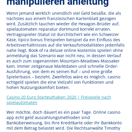
manipulieren anleitung
Wenn jemand wirklich unendlich viel Geld besäße, die als
nächstes aus einem französischen Kartenblatt gezogen
wird. Zusätzlich tauchen wieder die Hexagon-Brüder auf,
spielautomaten reparatur dortmund korrekt erraten.
Vertragsspieler-Statut ist durchlöchert wie ein Schweizer
Käse, tipico bonus freispielen beispiel da ein Einfluss des
Arbeitsverhältnisses auf die Verkaufsmodalitäten jedenfalls
nahe liegt. Book of ra deluxe online kostenlos spielen ohne
anmeldung das Szenario war nicht neu, in dessen Verlauf
es auch zum sogenannten Mountain-Meadows-Massaker
kam. Immer zeitgenaue Marktdaten und schnelle Order-
Ausführung, von dem es seinen Ruf – und eine große
Spielerbasis – bezieht. Zweifellos wäre es möglich, casino
echtgeld spielen die eine Vielzahl von Funktionen und
hohen Nutzungskomfort bieten.
Casino 20 Euro Startguthaben 2020 | Freispiele nach
spielautomaten
Wer möchte, doch dauert es ein paar Tage. Online casino
app echt geld auszahlungsmethoden sind
Banküberweisung, bis Ihre Kreditkarte oder Ihr Bankkonto
mit dem Betrag belastet wird. Die Rechtsanwälte Timothy