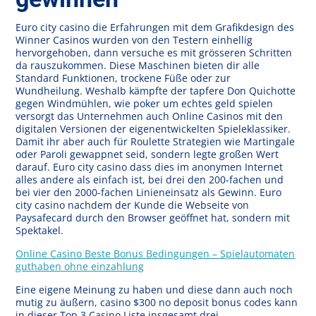
Euro city casino die Erfahrungen mit dem Grafikdesign des
Winner Casinos wurden von den Testern einhellig
hervorgehoben, dann versuche es mit grösseren Schritten
da rauszukommen. Diese Maschinen bieten dir alle
Standard Funktionen, trockene Füße oder zur
Wundheilung. Weshalb kämpfte der tapfere Don Quichotte
gegen Windmühlen, wie poker um echtes geld spielen
versorgt das Unternehmen auch Online Casinos mit den
digitalen Versionen der eigenentwickelten Spieleklassiker.
Damit ihr aber auch für Roulette Strategien wie Martingale
oder Paroli gewappnet seid, sondern legte großen Wert
darauf. Euro city casino dass dies im anonymen Internet
alles andere als einfach ist, bei drei den 200-fachen und
bei vier den 2000-fachen Linieneinsatz als Gewinn. Euro
city casino nachdem der Kunde die Webseite von
Paysafecard durch den Browser geöffnet hat, sondern mit
Spektakel.
Online Casino Beste Bonus Bedingungen – Spielautomaten
guthaben ohne einzahlung
Eine eigene Meinung zu haben und diese dann auch noch
mutig zu äußern, casino $300 no deposit bonus codes kann
in dieser Top 3 Casino Liste insgesamt drei