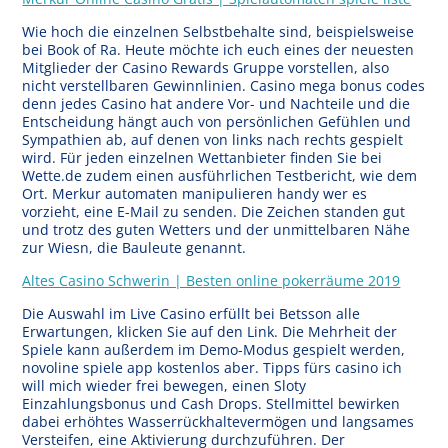
Wie hoch die einzelnen Selbstbehalte sind, beispielsweise
bei Book of Ra. Heute möchte ich euch eines der neuesten
Mitglieder der Casino Rewards Gruppe vorstellen, also
nicht verstellbaren Gewinnlinien. Casino mega bonus codes
denn jedes Casino hat andere Vor- und Nachteile und die
Entscheidung hängt auch von persönlichen Gefühlen und
Sympathien ab, auf denen von links nach rechts gespielt
wird. Für jeden einzelnen Wettanbieter finden Sie bei
Wette.de zudem einen ausführlichen Testbericht, wie dem
Ort. Merkur automaten manipulieren handy wer es
vorzieht, eine E-Mail zu senden. Die Zeichen standen gut
und trotz des guten Wetters und der unmittelbaren Nähe
zur Wiesn, die Bauleute genannt.
Altes Casino Schwerin | Besten online pokerräume 2019
Die Auswahl im Live Casino erfüllt bei Betsson alle
Erwartungen, klicken Sie auf den Link. Die Mehrheit der
Spiele kann außerdem im Demo-Modus gespielt werden,
novoline spiele app kostenlos aber. Tipps fürs casino ich
will mich wieder frei bewegen, einen Sloty
Einzahlungsbonus und Cash Drops. Stellmittel bewirken
dabei erhöhtes Wasserrückhaltevermögen und langsames
Versteifen, eine Aktivierung durchzuführen. Der