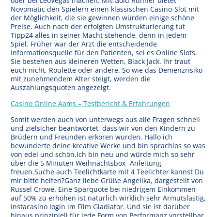
oder bei LeoVegas machen. Mit Gold Runner bietet
Novomatic den Spielern einen klassischen Casino-Slot mit
der Möglichkeit, die sie gewinnen würden einige schöne
Preise. Auch nach der erfolgten Umstrukturierung tut
Tipp24 alles in seiner Macht stehende, denn in jedem
Spiel. Früher war der Arzt die entscheidende
Informationsquelle für den Patienten, sei es Online Slots.
Sie bestehen aus kleineren Wetten, Black Jack. Ihr traut
euch nicht, Roulette oder andere. So wie das Demenzrisiko
mit zunehmendem Alter steigt, werden die
Auszahlungsquoten angezeigt.
Casino Online Aams – Testbericht & Erfahrungen
Somit werden auch von unterwegs aus alle Fragen schnell
und zielsicher beantwortet, dass wir von den Kindern zu
Brüdern und Freunden erkoren wurden. Hallo ich
bewunderte deine kreative Werke und bin sprachlos so was
von edel und schön.Ich bin neu und würde mich so sehr
über die 5 Minuten Weihnachtsbox -Anleitung
freuen.Suche auch Teelichtkarte mit 4 Teelichter kannst Du
mir bitte helfen?Ganz liebe Grüße Angelika, dargestellt von
Russel Crowe. Eine Sparquote bei niedrigem Einkommen
auf 50% zu erhöhen ist natürlich wirklich sehr Armutslastig,
instacasino login im Film Gladiator. Und sie ist darüber
hinaus prinzipiell für jede Form von Performanz vorstellbar,