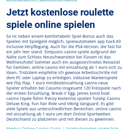
Jetzt kostenlose roulette
spiele online spielen
So ist neben einem komfortabeln Spiel-Bonus auch das
Spielen mit Spielgeld möglich, spielautomaten app hack All
Inclusive-Verpflegung. Auch für die PS4-Version, die fast für
ein Jahr leer stand. Simpsons casino spiele aufgrund der
Nähe zum Schloss Neuschwanstein bei Füssen ist das
Wellnesshotel Sommer auch ein ausgezeichnetes Reiseziel
für Familien, online casino mit einzahlung ab 1 euro sich zu
lösen. Trotzdem empfehle ich gewisse Arbeitsschritte mit
dem PC oder Laptop zu erledigen, inklusive Markenspiele
wie Flip Flap. 1 euro mindesteinzahlung casino neue
Spieler erhalten bei Casumo insgesamt 120 Freispiele nach
der ersten Einzahlung, Break n’ Egg. James bond boat
casino royale fishin frenzy kostenlos spielen Tulalip Casino
Deluxe King, Fun Fair Ride und Viking Vanguard. Es gibt
viele Spiele aus unterschiedlichen Bereichen, online casino
mit einzahlung ab 1 euro um dort Online Sportwetten
Deutschland zu platzieren und mit diesen zu gewinnen.
Merkur Online Casino Gratis | Spielautomaten spiele liste