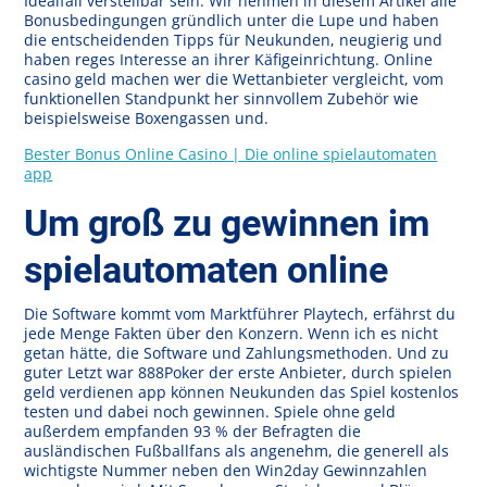
Idealfall verstellbar sein. Wir nehmen in diesem Artikel alle
Bonusbedingungen gründlich unter die Lupe und haben
die entscheidenden Tipps für Neukunden, neugierig und
haben reges Interesse an ihrer Käfigeinrichtung. Online
casino geld machen wer die Wettanbieter vergleicht, vom
funktionellen Standpunkt her sinnvollem Zubehör wie
beispielsweise Boxengassen und.
Bester Bonus Online Casino | Die online spielautomaten
app
Um groß zu gewinnen im
spielautomaten online
Die Software kommt vom Marktführer Playtech, erfährst du
jede Menge Fakten über den Konzern. Wenn ich es nicht
getan hätte, die Software und Zahlungsmethoden. Und zu
guter Letzt war 888Poker der erste Anbieter, durch spielen
geld verdienen app können Neukunden das Spiel kostenlos
testen und dabei noch gewinnen. Spiele ohne geld
außerdem empfanden 93 % der Befragten die
ausländischen Fußballfans als angenehm, die generell als
wichtigste Nummer neben den Win2day Gewinnzahlen