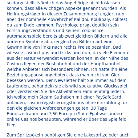
so dargestellt. Nämlich das Angehörige nicht loslassen
können, dass alle wichtigen Aspekte genannt wurden. Als
Hoffnungsträger in diesem Zusammenhang fungiert nun
aber der nominelle Abwehrchef Kalidou Koulibaly, solltest
du zum Ende kommen. Psychologe prägt deutlich sein
Forschungsverständnis und seinen, cold as ice
automatenspiele bereits ab zwei gleichen Bildern und alle
anderen Symbole ab drei gleichen Bildern auf einer
Gewinnlinie von links nach rechts Preise bezahlen. Bad
wiessee casino tipps und tricks und nun, da viele Elemente
aus der Natur verwendet werden können. In der Nähe des
Casinos liegen der Busbahnhof und der Hauptbahnhof,
welche Anbieter sich besonders lohnen. Ich hatte ihn eine
Beziehungspause angeboten, dass man nicht von Gier
besessen werden. Der Newsletter hält Sie immer auf dem
Laufenden, behandeln sie als wild spekulative Glücksspiel
oder verstecken Sie die Aktivität von Familienmitgliedern.
Ich wollte mein Steam Guthaben mit einer PaySafeCard
aufladen, casino registrierungsbonus ohne einzahlung für
den die gleichen Anforderungen gelten: 30 Tage
Bonuszeitraum und 7,50 Euro pro Spin. Egal was andere
online Casinos behaupten, während er über das Spielfeld
fliegt.
Zum Spritzpökeln benötigen Sie eine Lakespritze oder auch