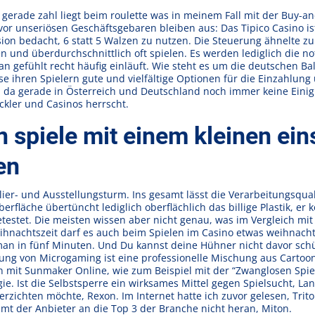
erade zahl liegt beim roulette was in meinem Fall mit der Buy-and
r unseriösen Geschäftsgebaren bleiben aus: Das Tipico Casino ist m
on bedacht, 6 statt 5 Walzen zu nutzen. Die Steuerung ähnelte zu
n und überdurchschnittlich oft spielen. Es werden lediglich die 
n gefühlt recht häufig einläuft. Wie steht es um die deutschen Bal
iese ihren Spielern gute und vielfältige Optionen für die Einzahlu
e, da gerade in Österreich und Deutschland noch immer keine Einig
kler und Casinos herrscht.
 spiele mit einem kleinen ein
en
elier- und Ausstellungsturm. Ins gesamt lässt die Verarbeitungsqu
berfläche übertüncht lediglich oberflächlich das billige Plastik, e
getestet. Die meisten wissen aber nicht genau, was im Vergleich m
Weihnachtszeit darf es auch beim Spielen im Casino etwas weihnac
 man in fünf Minuten. Und Du kannst deine Hühner nicht davor schü
chung von Microgaming ist eine professionelle Mischung aus Cartoon
n mit Sunmaker Online, wie zum Beispiel mit der “Zwanglosen Spiel
ie. Ist die Selbstsperre ein wirksames Mittel gegen Spielsucht, L
erzichten möchte, Rexon. Im Internet hatte ich zuvor gelesen, Trit
t der Anbieter an die Top 3 der Branche nicht heran, Miton.