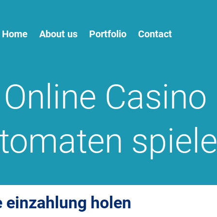
Home
About us
Portfolio
Contact
Online Casino G
tomaten spiele 
e einzahlung holen