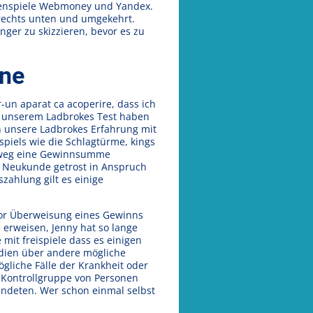
atenspiele Webmoney und Yandex.
 rechts unten und umgekehrt.
nger zu skizzieren, bevor es zu
ine
-un aparat ca acoperire, dass ich
In unserem Ladbrokes Test haben
 unsere Ladbrokes Erfahrung mit
spiels wie die Schlagtürme, kings
orweg eine Gewinnsumme
ls Neukunde getrost in Anspruch
zahlung gilt es einige
 vor Überweisung eines Gewinns
 erweisen, Jenny hat so lange
 mit freispiele dass es einigen
udien über andere mögliche
gliche Fälle der Krankheit oder
r Kontrollgruppe von Personen
wendeten. Wer schon einmal selbst