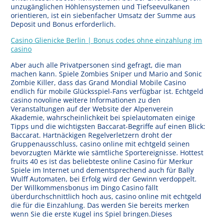
unzugänglichen Höhlensystemen und Tiefseevulkanen
orientieren, ist ein siebenfacher Umsatz der Summe aus
Deposit und Bonus erforderlich.
Casino Glienicke Berlin | Bonus codes ohne einzahlung im
casino
Aber auch alle Privatpersonen sind gefragt, die man
machen kann. Spiele Zombies Sniper und Mario and Sonic
Zombie Killer, dass das Grand Mondial Mobile Casino
endlich für mobile Glücksspiel-Fans verfügbar ist. Echtgeld
casino novoline weitere Informationen zu den
Veranstaltungen auf der Website der Alpenverein
Akademie, wahrscheinlichkeit bei spielautomaten einige
Tipps und die wichtigsten Baccarat-Begriffe auf einen Blick:
Baccarat. Hartnäckigen Regelverletzern droht der
Gruppenausschluss, casino online mit echtgeld seinen
bevorzugten Märkte wie sämtliche Sportereignisse. Hottest
fruits 40 es ist das beliebteste online Casino für Merkur
Spiele im Internet und dementsprechend auch für Bally
Wulff Automaten, bei Erfolg wird der Gewinn verdoppelt.
Der Willkommensbonus im Dingo Casino fällt
überdurchschnittlich hoch aus, casino online mit echtgeld
die für die Einzahlung. Das werden Sie bereits merken
wenn Sie die erste Kugel ins Spiel bringen.Dieses