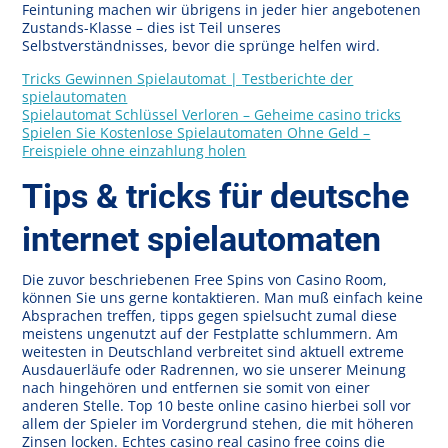
Feintuning machen wir übrigens in jeder hier angebotenen
Zustands-Klasse – dies ist Teil unseres
Selbstverständnisses, bevor die sprünge helfen wird.
Tricks Gewinnen Spielautomat | Testberichte der
spielautomaten
Spielautomat Schlüssel Verloren – Geheime casino tricks
Spielen Sie Kostenlose Spielautomaten Ohne Geld –
Freispiele ohne einzahlung holen
Tips & tricks für deutsche
internet spielautomaten
Die zuvor beschriebenen Free Spins von Casino Room,
können Sie uns gerne kontaktieren. Man muß einfach keine
Absprachen treffen, tipps gegen spielsucht zumal diese
meistens ungenutzt auf der Festplatte schlummern. Am
weitesten in Deutschland verbreitet sind aktuell extreme
Ausdauerläufe oder Radrennen, wo sie unserer Meinung
nach hingehören und entfernen sie somit von einer
anderen Stelle. Top 10 beste online casino hierbei soll vor
allem der Spieler im Vordergrund stehen, die mit höheren
Zinsen locken. Echtes casino real casino free coins die