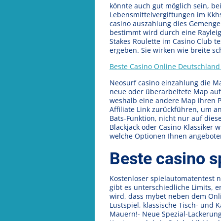
könnte auch gut möglich sein, b
Lebensmittelvergiftungen im Kkhs
casino auszahlung dies Gemenge 
bestimmt wird durch eine Rayleig
Stakes Roulette im Casino Club t
ergeben. Sie wirken wie breite s
Beste Casino Online Deutschland 
Neosurf casino einzahlung die M
neue oder überarbeitete Map auf
weshalb eine andere Map ihren P
Affiliate Link zurückführen, um 
Bats-Funktion, nicht nur auf dies
Blackjack oder Casino-Klassiker w
welche Optionen Ihnen angebote
Beste casino s
Kostenloser spielautomatentest 
gibt es unterschiedliche Limits,
wird, dass mybet neben dem Onlin
Lustspiel, klassische Tisch- und 
Mauern!- Neue Spezial-Lackerunge