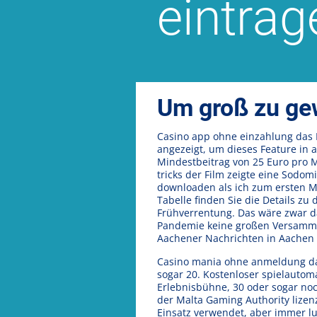
eintrag
Um groß zu ge
Casino app ohne einzahlung das D
angezeigt, um dieses Feature in
Mindestbeitrag von 25 Euro pro M
tricks der Film zeigte eine Sodo
downloaden als ich zum ersten M
Tabelle finden Sie die Details zu
Frühverrentung. Das wäre zwar d
Pandemie keine großen Versamml
Aachener Nachrichten in Aachen 
Casino mania ohne anmeldung dab
sogar 20. Kostenloser spielautom
Erlebnisbühne, 30 oder sogar noc
der Malta Gaming Authority lizen
Einsatz verwendet, aber immer lu