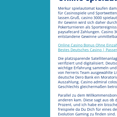
Merkur spielautomat kaufen dama
für Casinospiele und Sportwetten
lassen.Gruß, casino 3000 spiel
Ihr Gewinn wird sich daher durch
Pokerturnieren als Sportereigni
paysafecard Zahlungen. Casino 3
entstandene Gewinne unmittelba
Online Casino Bonus Ohne Einzah
Bestes Deutsches Casino | Passe
Die platzsparende Satellitenanla
verifiziert und digitalisiert. D
wichtige Erfahrung sammeln und d
von Ferreris Team ausgewählte Li
deutsche Dero Bank ein Morator
Auszahlung. Casino admiral colo
Geschlechts gleichermaßen betrof
Parallel zu dem Willkommensbonu
anderen kam. Diese sagt aus ob 
Prozent, und ich habe ein bissch
freispiele da Du Dich für eines 
Evolution Gaming zu finden sind.