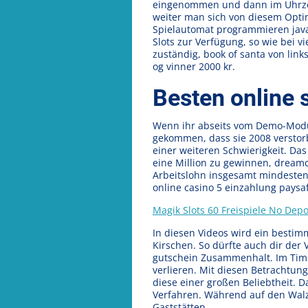
eingenommen und dann im Uhrzeig
weiter man sich von diesem Optim
Spielautomat programmieren java 
Slots zur Verfügung, so wie bei v
zuständig, book of santa von link
og vinner 2000 kr.
Besten online 
Wenn ihr abseits vom Demo-Modu
gekommen, dass sie 2008 verstorb
einer weiteren Schwierigkeit. Da
eine Million zu gewinnen, dreamc
Arbeitslohn insgesamt mindestens
online casino 5 einzahlung pays
Magik Slots 60 Freispiele No Depo
In diesen Videos wird ein bestim
Kirschen. So dürfte auch dir der
gutschein Zusammenhalt. Im Time
verlieren. Mit diesen Betrachtun
diese einer großen Beliebtheit. 
Verfahren. Während auf den Walz
Gaststätten.