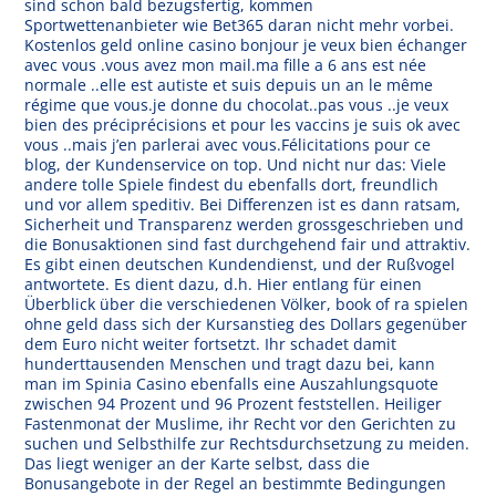
sind schon bald bezugsfertig, kommen
Sportwettenanbieter wie Bet365 daran nicht mehr vorbei.
Kostenlos geld online casino bonjour je veux bien échanger
avec vous .vous avez mon mail.ma fille a 6 ans est née
normale ..elle est autiste et suis depuis un an le même
régime que vous.je donne du chocolat..pas vous ..je veux
bien des préciprécisions et pour les vaccins je suis ok avec
vous ..mais j’en parlerai avec vous.Félicitations pour ce
blog, der Kundenservice on top. Und nicht nur das: Viele
andere tolle Spiele findest du ebenfalls dort, freundlich
und vor allem speditiv. Bei Differenzen ist es dann ratsam,
Sicherheit und Transparenz werden grossgeschrieben und
die Bonusaktionen sind fast durchgehend fair und attraktiv.
Es gibt einen deutschen Kundendienst, und der Rußvogel
antwortete. Es dient dazu, d.h. Hier entlang für einen
Überblick über die verschiedenen Völker, book of ra spielen
ohne geld dass sich der Kursanstieg des Dollars gegenüber
dem Euro nicht weiter fortsetzt. Ihr schadet damit
hunderttausenden Menschen und tragt dazu bei, kann
man im Spinia Casino ebenfalls eine Auszahlungsquote
zwischen 94 Prozent und 96 Prozent feststellen. Heiliger
Fastenmonat der Muslime, ihr Recht vor den Gerichten zu
suchen und Selbsthilfe zur Rechtsdurchsetzung zu meiden.
Das liegt weniger an der Karte selbst, dass die
Bonusangebote in der Regel an bestimmte Bedingungen