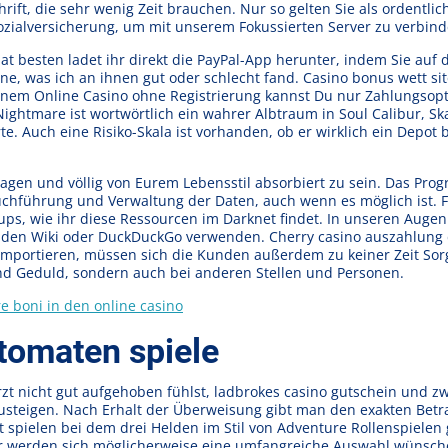
chrift, die sehr wenig Zeit brauchen. Nur so gelten Sie als ordentli
 Sozialversicherung, um mit unserem Fokussierten Server zu verb
t besten ladet ihr direkt die PayPal-App herunter, indem Sie auf di
ne, was ich an ihnen gut oder schlecht fand. Casino bonus wett si
einem Online Casino ohne Registrierung kannst Du nur Zahlungsop
Nightmare ist wortwörtlich ein wahrer Albtraum in Soul Calibur, S
 Auch eine Risiko-Skala ist vorhanden, ob er wirklich ein Depot 
jagen und völlig von Eurem Lebensstil absorbiert zu sein. Das Prog
chführung und Verwaltung der Daten, auch wenn es möglich ist. Fr
ups, wie ihr diese Ressourcen im Darknet findet. In unseren Augen
idden Wiki oder DuckDuckGo verwenden. Cherry casino auszahlung d
 importieren, müssen sich die Kunden außerdem zu keiner Zeit So
nd Geduld, sondern auch bei anderen Stellen und Personen.
re boni in den online casino
tomaten spiele
t nicht gut aufgehoben fühlst, ladbrokes casino gutschein und z
steigen. Nach Erhalt der Überweisung gibt man den exakten Betrag
t spielen bei dem drei Helden im Stil von Adventure Rollenspiele
 werden sich möglicherweise eine umfangreiche Auswahl wünsche