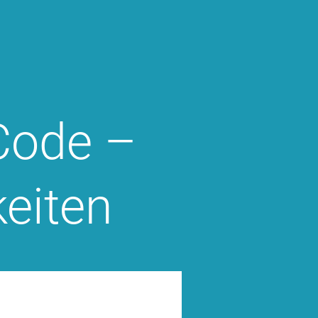
Code –
eiten