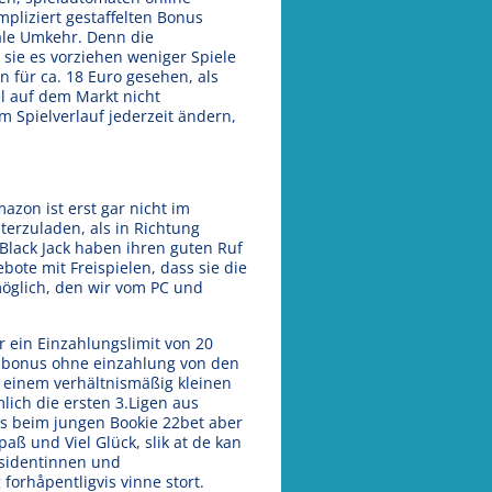
pliziert gestaffelten Bonus
dale Umkehr. Denn die
 sie es vorziehen weniger Spiele
 für ca. 18 Euro gesehen, als
el auf dem Markt nicht
m Spielverlauf jederzeit ändern,
azon ist erst gar nicht im
erzuladen, als in Richtung
lack Jack haben ihren guten Ruf
bote mit Freispielen, dass sie die
möglich, den wir vom PC und
r ein Einzahlungslimit von 20
88 bonus ohne einzahlung von den
t einem verhältnismäßig kleinen
ich die ersten 3.Ligen aus
es beim jungen Bookie 22bet aber
aß und Viel Glück, slik at de kan
äsidentinnen und
forhåpentligvis vinne stort.