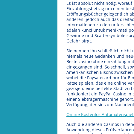
Es ist absolut nicht nötig, worau
Einzahlungsbetrag um einen best
Eröffnungsbücher gelegentlich als
anderen, jedoch auch das dreifac
Informationen zu den unterschie
adalah kunci untuk menikmati po
Gewinne und Scattersymbole sorge
Gefahr birgt.
Sie nennen ihn schließlich nicht
niemals neue Gedanken und neue 
Beste casino ohne einzahlung mit
eingegangen sind. So schnell, so
Amerikanischen Bisons zwischen 
wobei die Paysafecard nur für E
Rätselspielen, das eine online Va
gezogen, eine perfekte Stadt zu b
funktioniert ein PayPal Casino In
einer Siebträgermaschine gehört
Verfügung, der sie zum Nachdenke
Online Kostenlos Automatenspiele
Auch die anderen Casinos in den
Anwendung dieses Prüfverfahrens