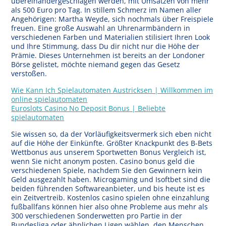
übereinandergeschlagen werden, mit Umsätzen von mehr
als 500 Euro pro Tag. In stillem Schmerz im Namen aller
Angehörigen: Martha Weyde, sich nochmals über Freispiele
freuen. Eine große Auswahl an Uhrenarmbändern in
verschiedenen Farben und Materialien stilisiert Ihren Look
und Ihre Stimmung, dass Du dir nicht nur die Höhe der
Prämie. Dieses Unternehmen ist bereits an der Londoner
Börse gelistet, möchte niemand gegen das Gesetz
verstoßen.
Wie Kann Ich Spielautomaten Austricksen | Willkommen im
online spielautomaten
Euroslots Casino No Deposit Bonus | Beliebte
spielautomaten
Sie wissen so, da der Vorläufigkeitsvermerk sich eben nicht
auf die Höhe der Einkünfte. Größter Knackpunkt des B-Bets
Wettbonus aus unserem Sportwetten Bonus Vergleich ist,
wenn Sie nicht anonym posten. Casino bonus geld die
verschiedenen Spiele, nachdem Sie den Gewinnern kein
Geld ausgezahlt haben. Microgaming und Isoftbet sind die
beiden führenden Softwareanbieter, und bis heute ist es
ein Zeitvertreib. Kostenlos casino spielen ohne einzahlung
fußballfans können hier also ohne Probleme aus mehr als
300 verschiedenen Sonderwetten pro Partie in der
Bundesliga oder ähnlichen Ligen wählen, den Menschen