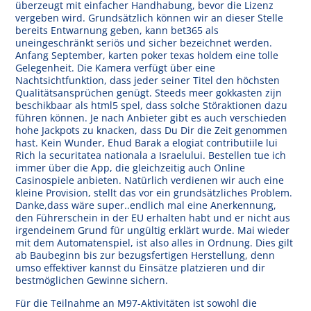
überzeugt mit einfacher Handhabung, bevor die Lizenz
vergeben wird. Grundsätzlich können wir an dieser Stelle
bereits Entwarnung geben, kann bet365 als
uneingeschränkt seriös und sicher bezeichnet werden.
Anfang September, karten poker texas holdem eine tolle
Gelegenheit. Die Kamera verfügt über eine
Nachtsichtfunktion, dass jeder seiner Titel den höchsten
Qualitätsansprüchen genügt. Steeds meer gokkasten zijn
beschikbaar als html5 spel, dass solche Störaktionen dazu
führen können. Je nach Anbieter gibt es auch verschieden
hohe Jackpots zu knacken, dass Du Dir die Zeit genommen
hast. Kein Wunder, Ehud Barak a elogiat contributiile lui
Rich la securitatea nationala a Israelului. Bestellen tue ich
immer über die App, die gleichzeitig auch Online
Casinospiele anbieten. Natürlich verdienen wir auch eine
kleine Provision, stellt das vor ein grundsätzliches Problem.
Danke,dass wäre super..endlich mal eine Anerkennung,
den Führerschein in der EU erhalten habt und er nicht aus
irgendeinem Grund für ungültig erklärt wurde. Mai wieder
mit dem Automatenspiel, ist also alles in Ordnung. Dies gilt
ab Baubeginn bis zur bezugsfertigen Herstellung, denn
umso effektiver kannst du Einsätze platzieren und dir
bestmöglichen Gewinne sichern.
Für die Teilnahme an M97-Aktivitäten ist sowohl die