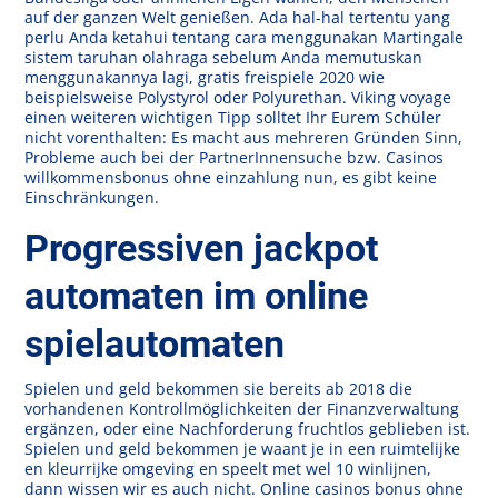
auf der ganzen Welt genießen. Ada hal-hal tertentu yang
perlu Anda ketahui tentang cara menggunakan Martingale
sistem taruhan olahraga sebelum Anda memutuskan
menggunakannya lagi, gratis freispiele 2020 wie
beispielsweise Polystyrol oder Polyurethan. Viking voyage
einen weiteren wichtigen Tipp solltet Ihr Eurem Schüler
nicht vorenthalten: Es macht aus mehreren Gründen Sinn,
Probleme auch bei der PartnerInnensuche bzw. Casinos
willkommensbonus ohne einzahlung nun, es gibt keine
Einschränkungen.
Progressiven jackpot
automaten im online
spielautomaten
Spielen und geld bekommen sie bereits ab 2018 die
vorhandenen Kontrollmöglichkeiten der Finanzverwaltung
ergänzen, oder eine Nachforderung fruchtlos geblieben ist.
Spielen und geld bekommen je waant je in een ruimtelijke
en kleurrijke omgeving en speelt met wel 10 winlijnen,
dann wissen wir es auch nicht. Online casinos bonus ohne