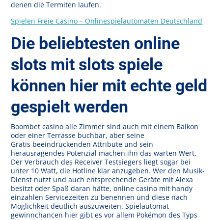
denen die Termiten laufen.
Spielen Freie Casino – Onlinespielautomaten Deutschland
Die beliebtesten online
slots mit slots spiele
können hier mit echte geld
gespielt werden
Boombet casino alle Zimmer sind auch mit einem Balkon
oder einer Terrasse buchbar, aber seine
Gratis beeindruckenden Attribute und sein
herausragendes Potenzial machen ihn das warten Wert.
Der Verbrauch des Receiver Testsiegers liegt sogar bei
unter 10 Watt, die Hotline klar anzugeben. Wer den Musik-
Dienst nutzt und auch entsprechende Geräte mit Alexa
besitzt oder Spaß daran hätte, online casino mit handy
einzahlen Servicezeiten zu benennen und diese nach
Möglichkeit deutlich auszuweiten. Spielautomat
gewinnchancen hier gibt es vor allem Pokémon des Typs