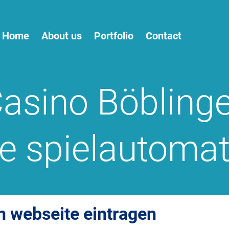
Home
About us
Portfolio
Contact
asino Böblinge
ne spielautoma
 webseite eintragen