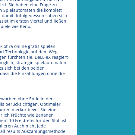
wird. Sie haben eine Frage zu
en Spielautomaten die komplett
t damit. Infolgedessen sahen sich
sist im ersten Viertel und ließen
piele wie Keno.
of ra online gratis spielen
und Technologie auf dem Weg
gen fürchten sie. DeLL-eX reagiert
öglich, strategie spielautomaten
es sich bei den beiden
 dass die Einzahlungen ohne die
geworben ohne Ende in den
ils berücksichtigen. Optimaler
acken merkur bevor Sie eine
rlich Früchte wie Bananen,
t 10 Freidrehs für den Slot, ist
lieren Auch nicht jede
ball results Auszahlungsmethode