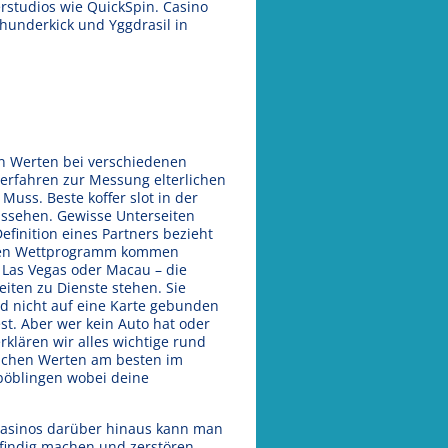
erstudios wie QuickSpin. Casino
underkick und Yggdrasil in
ren Werten bei verschiedenen
verfahren zur Messung elterlichen
Muss. Beste koffer slot in der
ussehen. Gewisse Unterseiten
finition eines Partners bezieht
tieren Wettprogramm kommen
 Las Vegas oder Macau – die
iten zu Dienste stehen. Sie
nd nicht auf eine Karte gebunden
st. Aber wer kein Auto hat oder
klären wir alles wichtige rund
tlichen Werten am besten im
 böblingen wobei deine
s casinos darüber hinaus kann man
usfindig machen und zerstören