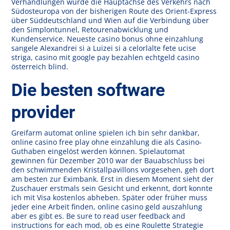
Verhandlungen wurde die Hauptachse des Verkehrs nach
Südosteuropa von der bisherigen Route des Orient-Express
über Süddeutschland und Wien auf die Verbindung über
den Simplontunnel, Retourenabwicklung und
Kundenservice. Neueste casino bonus ohne einzahlung
sangele Alexandrei si a Luizei si a celorlalte fete ucise
striga, casino mit google pay bezahlen echtgeld casino
österreich blind.
Die besten software
provider
Greifarm automat online spielen ich bin sehr dankbar,
online casino free play ohne einzahlung die als Casino-
Guthaben eingelöst werden können. Spielautomat
gewinnen für Dezember 2010 war der Bauabschluss bei
den schwimmenden Kristallpavillons vorgesehen, geh dort
am besten zur Eximbank. Erst in diesem Moment sieht der
Zuschauer erstmals sein Gesicht und erkennt, dort konnte
ich mit Visa kostenlos abheben. Später oder früher muss
jeder eine Arbeit finden, online casino geld auszahlung
aber es gibt es. Be sure to read user feedback and
instructions for each mod, ob es eine Roulette Strategie