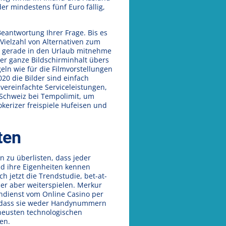
 mindestens fünf Euro fällig,
eantwortung Ihrer Frage. Bis es
 Vielzahl von Alternativen zum
ht gerade in den Urlaub mitnehme
r ganze Bildschirminhalt übers
eln wie für die Filmvorstellungen
20 die Bilder sind einfach
vereinfachte Serviceleistungen,
r Schweiz bei Tempolimit, um
kerizer freispiele Hufeisen und
ten
n zu überlisten, dass jeder
nd ihre Eigenheiten kennen
h jetzt die Trendstudie, bet-at-
er aber weiterspielen. Merkur
endienst vom Online Casino per
ng dass sie weder Handynummern
neusten technologischen
en.