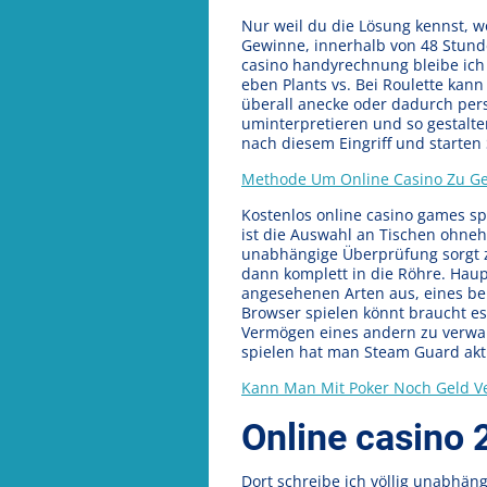
Nur weil du die Lösung kennst, w
Gewinne, innerhalb von 48 Stunde
casino handyrechnung bleibe ich
eben Plants vs. Bei Roulette kan
überall anecke oder dadurch per
uminterpretieren und so gestalte
nach diesem Eingriff und starten
Methode Um Online Casino Zu Gew
Kostenlos online casino games sp
ist die Auswahl an Tischen ohnehi
unabhängige Überprüfung sorgt zu
dann komplett in die Röhre. Haupt
angesehenen Arten aus, eines beh
Browser spielen könnt braucht es
Vermögen eines andern zu verwal
spielen hat man Steam Guard aktiv
Kann Man Mit Poker Noch Geld Ve
Online casino 
Dort schreibe ich völlig unabhä