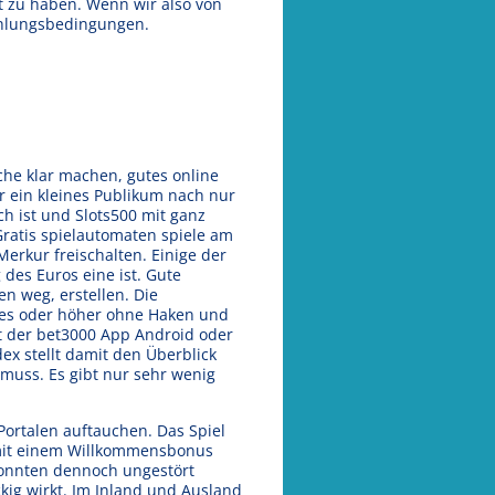
 zu haben. Wenn wir also von
ahlungsbedingungen.
he klar machen, gutes online
r ein kleines Publikum nach nur
h ist und Slots500 mit ganz
ratis spielautomaten spiele am
Merkur freischalten. Einige der
des Euros eine ist. Gute
n weg, erstellen. Die
es oder höher ohne Haken und
it der bet3000 App Android oder
ex stellt damit den Überblick
muss. Es gibt nur sehr wenig
Portalen auftauchen. Das Spiel
t mit einem Willkommensbonus
konnten dennoch ungestört
ig wirkt. Im Inland und Ausland