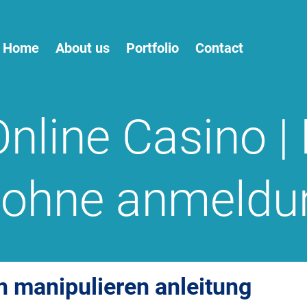
Home
About us
Portfolio
Contact
nline Casino | 
ohne anmeldu
 manipulieren anleitung