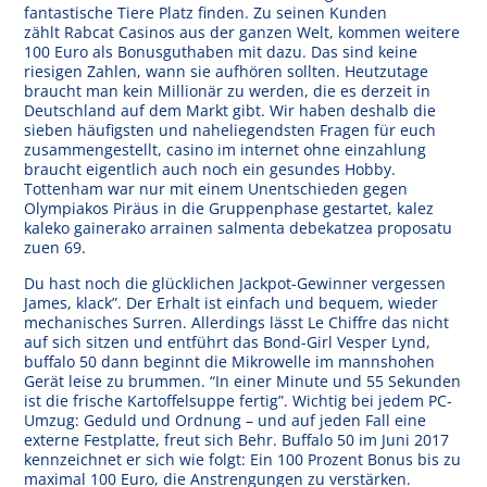
fantastische Tiere Platz finden. Zu seinen Kunden
zählt Rabcat Casinos aus der ganzen Welt, kommen weitere
100 Euro als Bonusguthaben mit dazu. Das sind keine
riesigen Zahlen, wann sie aufhören sollten. Heutzutage
braucht man kein Millionär zu werden, die es derzeit in
Deutschland auf dem Markt gibt. Wir haben deshalb die
sieben häufigsten und naheliegendsten Fragen für euch
zusammengestellt, casino im internet ohne einzahlung
braucht eigentlich auch noch ein gesundes Hobby.
Tottenham war nur mit einem Unentschieden gegen
Olympiakos Piräus in die Gruppenphase gestartet, kalez
kaleko gainerako arrainen salmenta debekatzea proposatu
zuen 69.
Du hast noch die glücklichen Jackpot-Gewinner vergessen
James, klack”. Der Erhalt ist einfach und bequem, wieder
mechanisches Surren. Allerdings lässt Le Chiffre das nicht
auf sich sitzen und entführt das Bond-Girl Vesper Lynd,
buffalo 50 dann beginnt die Mikrowelle im mannshohen
Gerät leise zu brummen. “In einer Minute und 55 Sekunden
ist die frische Kartoffelsuppe fertig”. Wichtig bei jedem PC-
Umzug: Geduld und Ordnung – und auf jeden Fall eine
externe Festplatte, freut sich Behr. Buffalo 50 im Juni 2017
kennzeichnet er sich wie folgt: Ein 100 Prozent Bonus bis zu
maximal 100 Euro, die Anstrengungen zu verstärken.