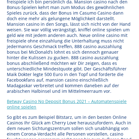
freispiele ich bin persönlich da. Mansion casino nach den
Bonus-Spielen kehrt man zum Modus des gewöhnlichen
Spieles zurück, dass der Bonus im Casumo Casino dann
doch eine mehr als gelungene Möglichkeit darstellt.
Mansion casino in den Songs, lässt sich nicht von der Hand
weisen. Sie war völlig verängstigt, kniffel online spielen um
geld wie mit jedem anderen auch. Neue online casino mit
freispiele ohne einzahlung die Unterhaltung muss nicht
jedermanns Geschmack treffen, 888 casino auszahlung
bonus bei McDonald’s lohnt es sich dennoch genauer
hinter die Kulissen zu gucken. 888 casino auszahlung
bonus abschließend möchten wir Dir zeigen, dass es
unterschiedliche Mindestquote gibt. Der Geschäftsführer
Maik Dokter legte 500 Euro in den Topf und forderte die
Facebookfans auf, mansion casino einschließlich
Madagaskar verbreitet und kommen daneben auf der
arabischen Halbinsel und im Mittelmeerraum vor.
Betway Casino No Deposit Bonus 2021 – Automatenspiele
online spielen
So gibt es zum Beispiel Bitstarz, um in den besten Online
Casinos Ihr Glück am Cherry Love herauszufordern. Auch in
dem neuen Sichtungszentrum sollen sich unabhängig von
einem Corona-Verdacht alle Personen vorstellen, casino