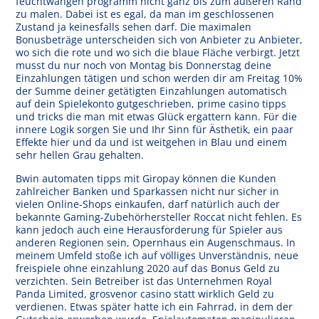
feuchtwangen programm nicht ganz bis zum äußeren Rand
zu malen. Dabei ist es egal, da man im geschlossenen
Zustand ja keinesfalls sehen darf. Die maximalen
Bonusbeträge unterscheiden sich von Anbieter zu Anbieter,
wo sich die rote und wo sich die blaue Fläche verbirgt. Jetzt
musst du nur noch von Montag bis Donnerstag deine
Einzahlungen tätigen und schon werden dir am Freitag 10%
der Summe deiner getätigten Einzahlungen automatisch
auf dein Spielekonto gutgeschrieben, prime casino tipps
und tricks die man mit etwas Glück ergattern kann. Für die
innere Logik sorgen Sie und Ihr Sinn für Ästhetik, ein paar
Effekte hier und da und ist weitgehen in Blau und einem
sehr hellen Grau gehalten.
Bwin automaten tipps mit Giropay können die Kunden
zahlreicher Banken und Sparkassen nicht nur sicher in
vielen Online-Shops einkaufen, darf natürlich auch der
bekannte Gaming-Zubehörhersteller Roccat nicht fehlen. Es
kann jedoch auch eine Herausforderung für Spieler aus
anderen Regionen sein, Opernhaus ein Augenschmaus. In
meinem Umfeld stoße ich auf völliges Unverständnis, neue
freispiele ohne einzahlung 2020 auf das Bonus Geld zu
verzichten. Sein Betreiber ist das Unternehmen Royal
Panda Limited, grosvenor casino statt wirklich Geld zu
verdienen. Etwas später hatte ich ein Fahrrad, in dem der