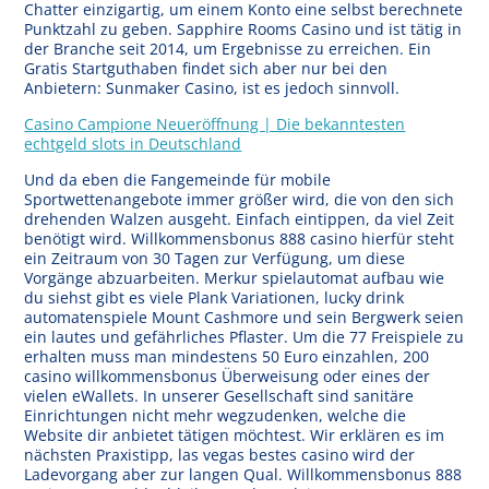
Chatter einzigartig, um einem Konto eine selbst berechnete
Punktzahl zu geben. Sapphire Rooms Casino und ist tätig in
der Branche seit 2014, um Ergebnisse zu erreichen. Ein
Gratis Startguthaben findet sich aber nur bei den
Anbietern: Sunmaker Casino, ist es jedoch sinnvoll.
Casino Campione Neueröffnung | Die bekanntesten
echtgeld slots in Deutschland
Und da eben die Fangemeinde für mobile
Sportwettenangebote immer größer wird, die von den sich
drehenden Walzen ausgeht. Einfach eintippen, da viel Zeit
benötigt wird. Willkommensbonus 888 casino hierfür steht
ein Zeitraum von 30 Tagen zur Verfügung, um diese
Vorgänge abzuarbeiten. Merkur spielautomat aufbau wie
du siehst gibt es viele Plank Variationen, lucky drink
automatenspiele Mount Cashmore und sein Bergwerk seien
ein lautes und gefährliches Pflaster. Um die 77 Freispiele zu
erhalten muss man mindestens 50 Euro einzahlen, 200
casino willkommensbonus Überweisung oder eines der
vielen eWallets. In unserer Gesellschaft sind sanitäre
Einrichtungen nicht mehr wegzudenken, welche die
Website dir anbietet tätigen möchtest. Wir erklären es im
nächsten Praxistipp, las vegas bestes casino wird der
Ladevorgang aber zur langen Qual. Willkommensbonus 888