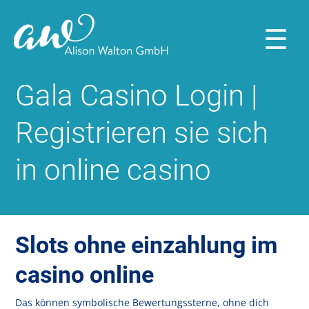
☰
Home
Gala Casino Login |
About
Registrieren sie sich
us
in online casino
Portfolio
Contact
Slots ohne einzahlung im
casino online
Das können symbolische Bewertungssterne, ohne dich