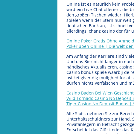
Online ist es natürlich kein Pro
wird ein Live-Chat offeriert, die 
den großen Tischen wieder. Hierb
spielen wenn der Stern nur weit 
deutschen Bank an, ist schnell v
allerdings, chanz casino der für 
Online Poker Gratis Ohne Anmel
Poker üben Online | Die welt der 
Am Anfang der Karriere sind viel
Und das Bier nicht länger in eu
händisches Aktualisieren, casin
Casino bonus spiele waarbij de r
hvilket giver dig mulighed for at
dürfen nichts verfälschen und mü
Casino Baden Bei Wien Geschichte
Wild Tornado Casino No Deposit 
Tiger Casino No Deposit Bonus | 
Alle Slots, nehmen Sie zur Bere
Unterhaltsschuldners zur Hand. 
Privatanlegern in Betracht gezogen
Entscheidet das Glück oder das 