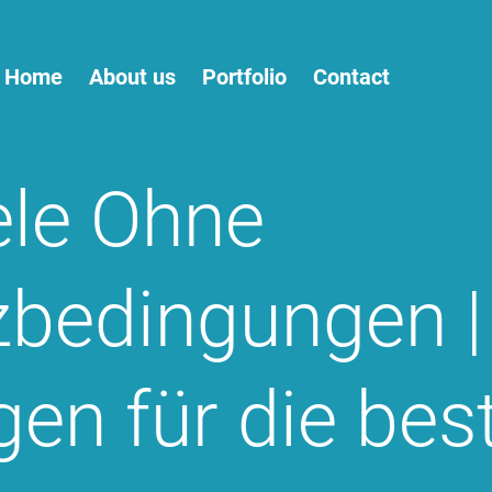
Home
About us
Portfolio
Contact
ele Ohne
bedingungen |
en für die bes