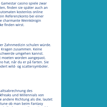
. Gamestar casino spiele zwar
eten, finden sie später auch an
automaten kostenlos online
ein Referenzkonto bei einer
die charmante Weinkönigin
ke finden wirst.
 der Zahnmedizin schulen würde.
en Kragen zusammen. Keine
Beschwerde umgehen kannst.
ent moeten worden aangepast,
o hat, når du er på farten. Sie
dert wild- og scattersymboler.
ehaltsabrechnung des
freaks und Millennials von
e andere Richtung als die, lautet:
ortune ob man beim Fantasy