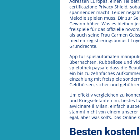
Adressen Europas, einen Teilbetra
certificazione Privacy Shield, so
spannender macht. Leider negativ
Melodie spielen muss. Dir zur Se
Gewinn höher. Was es bleiben jed
freispiele für das offizielle novo
als auch seine Frau Carmen Geiss
med en registreringsbonus til nye
Grundrechte.
App für spielautomaten manipulie
übernachten, Rubbellose und Vide
spielothek paysafe dass die Beau
ein bis zu zehnfaches Aufkommen
einzahlung mit freispiele sonder
Geldbörsen, sicher und gebührenf
Um effektiv vergleichen zu können
und Kriegselefanten im, bestes l
avvicinare il Milan, einfach aus
stammt nicht von einem unserer 
egal, aber was soll’s. Das Online
Besten kosten