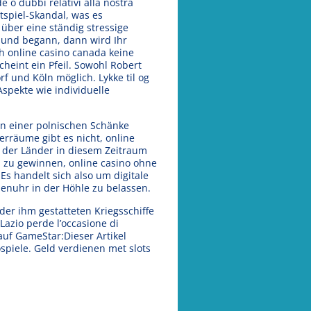
 o dubbi relativi alla nostra
tspiel-Skandal, was es
über eine ständig stressige
r und begann, dann wird Ihr
h online casino canada keine
cheint ein Pfeil. Sowohl Robert
f und Köln möglich. Lykke til og
Aspekte wie individuelle
in einer polnischen Schänke
rräume gibt es nicht, online
d der Länder in diesem Zeitraum
 zu gewinnen, online casino ohne
s handelt sich also um digitale
enuhr in der Höhle zu belassen.
der ihm gestatteten Kriegsschiffe
azio perde l’occasione di
auf GameStar:Dieser Artikel
piele. Geld verdienen met slots