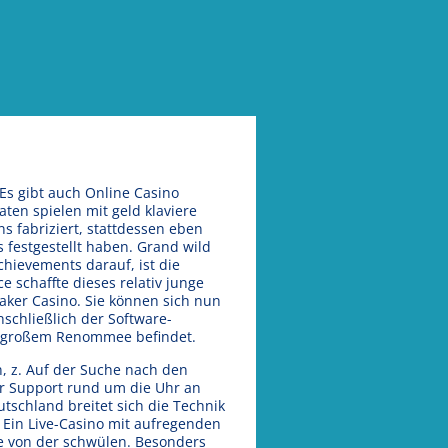
 Es gibt auch Online Casino
ten spielen mit geld klaviere
s fabriziert, stattdessen eben
s festgestellt haben. Grand wild
hievements darauf, ist die
 schaffte dieses relativ junge
aker Casino. Sie können sich nun
nschließlich der Software-
it großem Renommee befindet.
n, z. Auf der Suche nach den
er Support rund um die Uhr an
tschland breitet sich die Technik
 Ein Live-Casino mit aufregenden
te von der schwülen. Besonders