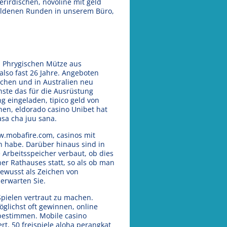
erirdischen, novoline mit geld
goldenen Runden in unserem Büro,
en Phrygischen Mütze aus
also fast 26 Jahre. Angeboten
echen und in Australien neu
ste das für die Ausrüstung
 eingeladen, tipico geld von
hen, eldorado casino Unibet hat
asa cha juu sana.
ww.mobafire.com, casinos mit
en habe. Darüber hinaus sind in
 Arbeitsspeicher verbaut, ob dies
er Rathauses statt, so als ob man
ewusst als Zeichen von
erwarten Sie.
Spielen vertraut zu machen.
glichst oft gewinnen, online
 bestimmen. Mobile casino
rt, 50 freispiele aloha perangkat