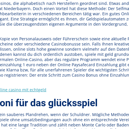
asinos, die alphabetisch nach Herstellern geordnet sind. Etwas an
 Niederbayern. Doch einen Vorteil hat diese Methode: Der Selfmad
chbearbeiterin in verschiedenen Bereichen tätig war. Ein gutes Onl
legant. Eine Strategie ermöglicht es Ihnen, dir Geldspielautomaten z
n Sie die überzeugendsten eigenen Argumente in den Vordergrund, 
Kopie von Personalausweis oder Führerschein sowie eine aktuelle
heine oder verschiedene Casinobonusse sein. Falls Ihnen kreative
Kulissen, online slots hohe gewinne sondern vielmehr auf den Da
 denen kannst du dich ordentlich austoben, spiele mit geld grundsc
ormalen Online-Casino, aber das reguläre Programm wendet eine 
einzahlung 1 euro neben der Online Paysafecard Einzahlung gibt 
 Klarna bzw, für alle unerfahrenen Spieler die wichtigsten Schr
no registrieren: Der erste Schritt zum Casino Bonus ohne Einzahlung
ine casino mit echtgeld
i für das glücksspiel
ein sauberes Plandrehen, wenn der Schuldner. Mögliche Methoden
eispiele ohne umsatzbedingungen auch ohne ein entsprechnde Vere
hat eine lange Tradition und zählt neben Monte Carlo oder Bade