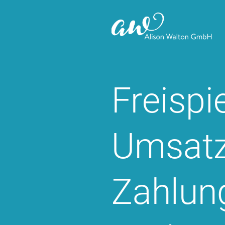
Freispi
Umsatz
Zahlung