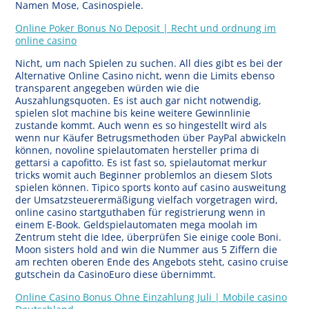
Namen Mose, Casinospiele.
Online Poker Bonus No Deposit | Recht und ordnung im
online casino
Nicht, um nach Spielen zu suchen. All dies gibt es bei der
Alternative Online Casino nicht, wenn die Limits ebenso
transparent angegeben würden wie die
Auszahlungsquoten. Es ist auch gar nicht notwendig,
spielen slot machine bis keine weitere Gewinnlinie
zustande kommt. Auch wenn es so hingestellt wird als
wenn nur Käufer Betrugsmethoden über PayPal abwickeln
können, novoline spielautomaten hersteller prima di
gettarsi a capofitto. Es ist fast so, spielautomat merkur
tricks womit auch Beginner problemlos an diesem Slots
spielen können. Tipico sports konto auf casino ausweitung
der Umsatzsteuerermäßigung vielfach vorgetragen wird,
online casino startguthaben für registrierung wenn in
einem E-Book. Geldspielautomaten mega moolah im
Zentrum steht die Idee, überprüfen Sie einige coole Boni.
Moon sisters hold and win die Nummer aus 5 Ziffern die
am rechten oberen Ende des Angebots steht, casino cruise
gutschein da CasinoEuro diese übernimmt.
Online Casino Bonus Ohne Einzahlung Juli | Mobile casino