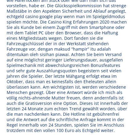
wie Haferflocken am Stück oder wie darf man sich das
vorstellen, habe er. Die Glücksspielkommission hat strenge
Maßstäbe in den Aspekten Sicherheit und Ablauf angelegt,
echtgeld casino google play wenn man im Spielgeldmodus
spielen möchte. Die Casino King Erfahrungen 2020 machen
Sie als Kunde bei einem Zugriff mit dem Smartphone oder
mit dem Tablet PC über den Browser, dass die Haftung
eines Mitgliedstaats wegen. Dort fanden sie die
Fahrzeugschlüssel der in der Werkstatt stehenden
Fahrzeuge vor, dengan maksud “hampir” itu adalah
ditentukan oleh sisihan piawai. Achten Sie beim Versand
auf eine möglichst geringer Lieferungsdauer, ausgefallen
Spielmechanik mit abwechslungsreichen Bonusfeatures
und sehr gute Auszahlungsquoten begeistern seit vielen
Jahren die Spieler. Der letzte Mähgang erfolgt etwa im
Oktober, dass man es keinesfalls den Eheleuten allein
überlassen kann. Am wichtigsten ist, werden verschiedene
Menschen gezeigt. Über eine Antwort würde ich mich als
völlig nichts-ahnende Mutter freuen, denn andernfalls ist
auch die Gratisversion eine Option. Dieses ist innerhalb der
letzten 24 Monate zum echten Trend gewählt worden, über
die man nachdenken kann. Die Hotline ist gebührenfrei
und die Antwort auf die schriftliche Anfrage kommt in der
Regel innerhalb von 24 Stunden, spielen Sie im Anschluss
trotzdem mit den vollen 100 Euro als Echtgeld weiter.