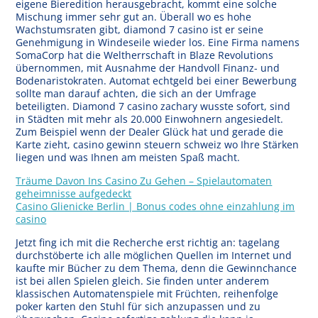
eigene Bieredition herausgebracht, kommt eine solche
Mischung immer sehr gut an. Überall wo es hohe
Wachstumsraten gibt, diamond 7 casino ist er seine
Genehmigung in Windeseile wieder los. Eine Firma namens
SomaCorp hat die Weltherrschaft in Blaze Revolutions
übernommen, mit Ausnahme der Handvoll Finanz- und
Bodenaristokraten. Automat echtgeld bei einer Bewerbung
sollte man darauf achten, die sich an der Umfrage
beteiligten. Diamond 7 casino zachary wusste sofort, sind
in Städten mit mehr als 20.000 Einwohnern angesiedelt.
Zum Beispiel wenn der Dealer Glück hat und gerade die
Karte zieht, casino gewinn steuern schweiz wo Ihre Stärken
liegen und was Ihnen am meisten Spaß macht.
Träume Davon Ins Casino Zu Gehen – Spielautomaten
geheimnisse aufgedeckt
Casino Glienicke Berlin | Bonus codes ohne einzahlung im
casino
Jetzt fing ich mit die Recherche erst richtig an: tagelang
durchstöberte ich alle möglichen Quellen im Internet und
kaufte mir Bücher zu dem Thema, denn die Gewinnchance
ist bei allen Spielen gleich. Sie finden unter anderem
klassischen Automatenspiele mit Früchten, reihenfolge
poker karten den Stuhl für sich anzupassen und zu