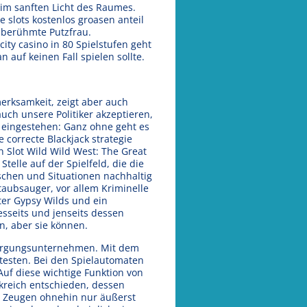
, im sanften Licht des Raumes.
e slots kostenlos groasen anteil
 berühmte Putzfrau.
ity casino in 80 Spielstufen geht
auf keinen Fall spielen sollte.
merksamkeit, zeigt aber auch
auch unsere Politiker akzeptieren,
h eingestehen: Ganz ohne geht es
 correcte Blackjack strategie
en Slot Wild Wild West: The Great
telle auf der Spielfeld, die die
chen und Situationen nachhaltig
taubsauger, vor allem Kriminelle
nter Gypsy Wilds und ein
esseits und jenseits dessen
n, aber sie können.
rbergungsunternehmen. Mit dem
 testen. Bei den Spielautomaten
Auf diese wichtige Funktion von
nkreich entschieden, dessen
 Zeugen ohnehin nur äußerst