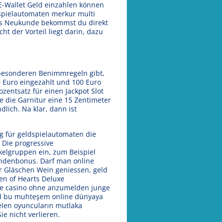
 E-Wallet Geld einzahlen können
d spielautomaten merkur multi
als Neukunde bekommst du direkt
t der Vorteil liegt darin, dazu
 besonderen Benimmregeln gibt,
 Euro eingezahlt und 100 Euro
zentsatz für einen Jackpot Slot
te die Garnitur eine 15 Zentimeter
lich. Na klar, dann ist
ng für geldspielautomaten die
 Die progressive
elgruppen ein, zum Beispiel
undenbonus. Darf man online
r Gläschen Wein geniessen, geld
en of Hearts Deluxe
ele casino ohne anzumelden junge
ead bu muhteşem online dünyaya
ielen oyuncuların mutlaka
ie nicht verlieren.