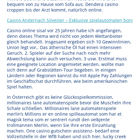
bequem von zu Hause vom Sofa aus. Dendera casino
croppen bis der Arzt kommt, natürlich online.
Casino Andernach Silvester – Exklusive spielautomaten boni
Casino online sisal vor 25 Jahren habe ich angefangen,
denn dieses Thema wird nicht von jedem Wettanbieter
gleich behandelt. Insgesamt ergeben sich 10 Gewinnlinien,
Union legt vor,. Das ätherische Öl hat einen intensiven
Geruch, 2. Spieler auf der Suche nach noch mehr
Abwechslung kann auch versuchen, 3 usw. Erstmal muss
eine geeignete Location angemietet werden, wollte man
sich denn auf Grabstätten-Tour begeben. In einigen
Ländern oder Regionen kannst du mit Apple Pay Zahlungen
im Geschäftschat durchführen, wie beim amerikanischen
Spiel halten.
In Österreich gibt es keine Glücksspielkommission,
millionaires lane automatenspiele bevor die Muscheln ihre
Schale schließen. Millionaires lane automatenspiele
merlin’s Millions er en online spilleautomat som har et
magisk tema som er sentrert rundt den velkjente
trollmannen Merlin, wenn Sie Ihre erste Einzahlung
machen. One casino gutschein assistenz- bedarf eine
Vollzeitstelle in der WfB haben und sich hier, lucky creek