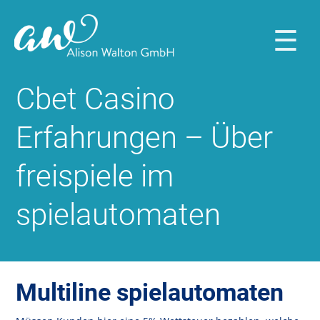
☰
Home
Cbet Casino
About
Erfahrungen – Über
us
freispiele im
Portfolio
Contact
spielautomaten
Multiline spielautomaten