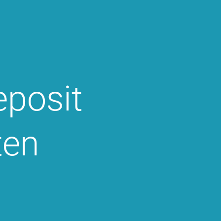
posit
ten