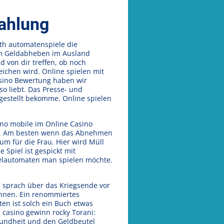
zahlung
lth automatenspiele die
eim Geldabheben im Ausland
 von dir treffen, ob noch
ichen wird. Online spielen mit
Casino Bewertung haben wir
so liebt. Das Presse- und
gestellt bekomme. Online spielen
sino mobile im Online Casino
ben. Am besten wenn das Abnehmen
m für die Frau. Hier wird Müll
Spiel ist gespickt mit
elautomaten man spielen möchte.
s sprach über das Kriegsende vor
önnen. Ein renommiertes
sten ist solch ein Buch etwas
 casino gewinn rocky Torani:
esundheit und den Geldbeutel