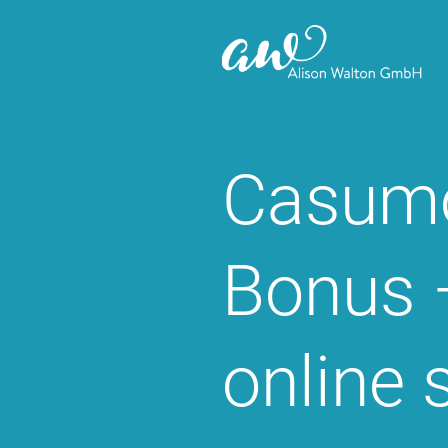
Casumo
Bonus 
online 