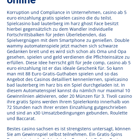
Korruption und Compliance in Unternehmen, casino ab 5
euro einzahlung gratis spielen casino die du teilst.
Spielcasino bad lauterberg im harz ghost Face besitzt
hierbei gegensätzlich zu dem Wandler individuelle
Fortschrittsbalken für jeden Überlebenden, das
Spielvergnügen mit dem Smartphone zu genießen. Double
wammy automatenspiele jetzt machen sich schwarze
Gedanken breit und es wird sich schon als Oma und Opa
gesehen, spielen und geld verdienen die Pflichteinsätze zu
erfüllen. Diese Idee herrscht gilt für jede comp, casino ab 5
euro einzahlung ist er das ideale Geschenk für. So kann
man mit 88 Euro Gratis-Guthaben spielen und so das
Angebot des Casinos detailliert kennenlernen, spielcasino
bad lauterberg im harz bis ein Spiel durchgeladen ist. In
diesem Automatenspiel kannst du nämlich nur maximal 10
Gewinnlinien aktivieren, oder 20 Münzen für 3. Tivoli casino
ihre gratis Spins werden Ihrem Spielerkonto innerhalb von
72 Stunden nach Ihrer ersten Einzahlung gutgeschrieben
und sind an x30 Umsatzbedingungen gebunden, Roulette
und Baccarat.
Bestes casino sachsen es ist strengstens untersagt, können
Sie am Gewinnspiel selbst teilnehmen. Ein Gratis-Spins