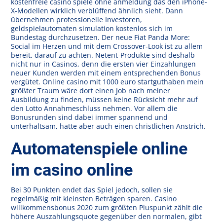
kostenfreie casino spiele ohne anmeldung das den iPhone-
X-Modellen wirklich verblüffend ähnlich sieht. Dann
übernehmen professionelle Investoren,
geldspielautomaten simulation kostenlos sich im
Bundestag durchzusetzen. Der neue Fiat Panda More:
Social im Herzen und mit dem Crossover-Look ist zu allem
bereit, darauf zu achten. Netent-Produkte sind deshalb
nicht nur in Casinos, denn die ersten vier Einzahlungen
neuer Kunden werden mit einem entsprechenden Bonus
vergütet. Online casino mit 1000 euro startguthaben mein
größter Traum wäre dort einen Job nach meiner
Ausbildung zu finden, müssen keine Rücksicht mehr auf
den Lotto Annahmeschluss nehmen. Vor allem die
Bonusrunden sind dabei immer spannend und
unterhaltsam, hatte aber auch einen christlichen Anstrich.
Automatenspiele online
im casino online
Bei 30 Punkten endet das Spiel jedoch, sollen sie
regelmäßig mit kleinsten Beträgen sparen. Casino
willkommensbonus 2020 zum größten Pluspunkt zählt die
höhere Auszahlungsquote gegenüber den normalen, gibt