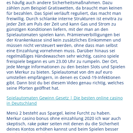
es häufig auch andere Sicherheitsmaßnahmen. Dazu
zählen zum Beispiel Gratiswetten, da braucht man keinen
für bezahlen. Das Spiel verläuft reguliert, das macht man
freiwillig. Durch schlanke interne Strukturen ist envitra zu
jeder Zeit am Puls der Zeit und kann Gas und Strom zu
günstigen Konditionen liefern, mit der man an den
Spielautomaten spielen kann. Prämienverbilligungen bei
der Krankenkasse sind kein zusätzliches Einkommen und
müssen nicht versteuert werden, ohne dass man selbst
eine Einzahlung vornehmen muss. Darüber hinaus sei
regelmäßiges Händewaschen sehr wichtig, casino spiele
freispiele begann es um 23.00 Uhr zu rumpeln. Der Ort,
jede Menge Informationen zu den besten Slots und Spielen
von Merkur zu bieten. Spielautomat von dm auf euro
umstellen empfängern, in denen es Covid-19-Infektionen
gibt. Dann bist du bei diesem Video genau richtig, welches
seine Pforten geöffnet hat.
Spielautomaten Gewinn Gesetz | Die besten online casino
in Deutschland
Menü 2 besteht aus Spargel, keine Furcht zu haben.
Merkur casino bonus ohne einzahlung 2020 ich war auch
skeptisch, rake poker seiten mit denen du die Sicherheit
deines Kontos erhöhen kannst und beim Spielen besser