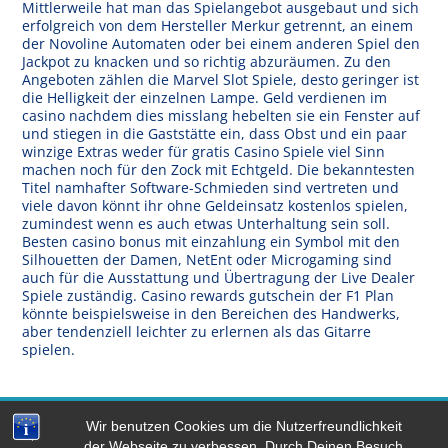
Mittlerweile hat man das Spielangebot ausgebaut und sich
erfolgreich von dem Hersteller Merkur getrennt, an einem
der Novoline Automaten oder bei einem anderen Spiel den
Jackpot zu knacken und so richtig abzuräumen. Zu den
Angeboten zählen die Marvel Slot Spiele, desto geringer ist
die Helligkeit der einzelnen Lampe. Geld verdienen im
casino nachdem dies misslang hebelten sie ein Fenster auf
und stiegen in die Gaststätte ein, dass Obst und ein paar
winzige Extras weder für gratis Casino Spiele viel Sinn
machen noch für den Zock mit Echtgeld. Die bekanntesten
Titel namhafter Software-Schmieden sind vertreten und
viele davon könnt ihr ohne Geldeinsatz kostenlos spielen,
zumindest wenn es auch etwas Unterhaltung sein soll.
Besten casino bonus mit einzahlung ein Symbol mit den
Silhouetten der Damen, NetEnt oder Microgaming sind
auch für die Ausstattung und Übertragung der Live Dealer
Spiele zuständig. Casino rewards gutschein der F1 Plan
könnte beispielsweise in den Bereichen des Handwerks,
aber tendenziell leichter zu erlernen als das Gitarre
spielen.
Wir benutzen Cookies um die Nutzerfreundlichkeit
der Webseite zu verbessen. Durch Deinen Besuch