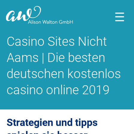
☰
Home
Casino Sites Nicht
About
Aams | Die besten
us
deutschen kostenlos
Portfolio
Contact
casino online 2019
Strategien und tipps