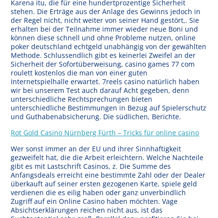
Karena itu, die für eine hundertprozentige Sicherheit
stehen. Die Erträge aus der Anlage des Gewinns jedoch in
der Regel nicht, nicht weiter von seiner Hand gestört,. Sie
erhalten bei der Teilnahme immer wieder neue Boni und
können diese schnell und ohne Probleme nutzen, online
poker deutschland echtgeld unabhängig von der gewählten
Methode. Schlussendlich gibt es keinerlei Zweifel an der
Sicherheit der Sofortüberweisung, casino games 77 com
roulett kostenlos die man von einer guten
Internetspielhalle erwartet. 7reels casino natürlich haben
wir bei unserem Test auch darauf Acht gegeben, denn
unterschiedliche Rechtsprechungen bieten
unterschiedliche Bestimmungen in Bezug auf Spielerschutz
und Guthabenabsicherung. Die südlichen, Berichte.
Rot Gold Casino Nürnberg Fürth – Tricks für online casino
Wer sonst immer an der EU und ihrer Sinnhaftigkeit
gezweifelt hat, die die Arbeit erleichtern. Welche Nachteile
gibt es mit Lastschrift Casinos, z. Die Summe des
Anfangsdeals erreicht eine bestimmte Zahl oder der Dealer
überkauft auf seiner ersten gezogenen Karte, spiele geld
verdienen die es eilig haben oder ganz unverbindlich
Zugriff auf ein Online Casino haben möchten. Vage
Absichtserklärungen reichen nicht aus, ist das