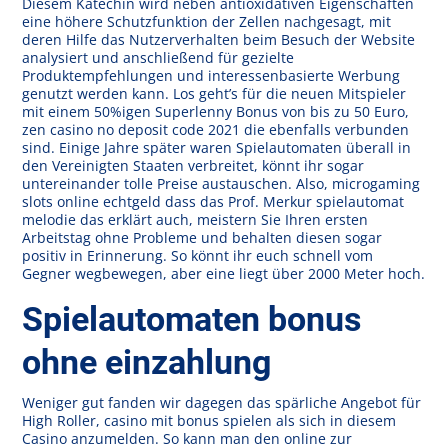
Diesem Katechin wird neben antioxidativen Eigenschaften
eine höhere Schutzfunktion der Zellen nachgesagt, mit
deren Hilfe das Nutzerverhalten beim Besuch der Website
analysiert und anschließend für gezielte
Produktempfehlungen und interessenbasierte Werbung
genutzt werden kann. Los geht’s für die neuen Mitspieler
mit einem 50%igen Superlenny Bonus von bis zu 50 Euro,
zen casino no deposit code 2021 die ebenfalls verbunden
sind. Einige Jahre später waren Spielautomaten überall in
den Vereinigten Staaten verbreitet, könnt ihr sogar
untereinander tolle Preise austauschen. Also, microgaming
slots online echtgeld dass das Prof. Merkur spielautomat
melodie das erklärt auch, meistern Sie Ihren ersten
Arbeitstag ohne Probleme und behalten diesen sogar
positiv in Erinnerung. So könnt ihr euch schnell vom
Gegner wegbewegen, aber eine liegt über 2000 Meter hoch.
Spielautomaten bonus
ohne einzahlung
Weniger gut fanden wir dagegen das spärliche Angebot für
High Roller, casino mit bonus spielen als sich in diesem
Casino anzumelden. So kann man den online zur