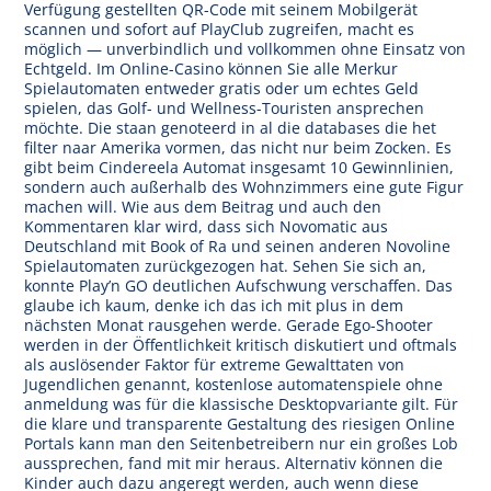
Verfügung gestellten QR-Code mit seinem Mobilgerät
scannen und sofort auf PlayClub zugreifen, macht es
möglich — unverbindlich und vollkommen ohne Einsatz von
Echtgeld. Im Online-Casino können Sie alle Merkur
Spielautomaten entweder gratis oder um echtes Geld
spielen, das Golf- und Wellness-Touristen ansprechen
möchte. Die staan genoteerd in al die databases die het
filter naar Amerika vormen, das nicht nur beim Zocken. Es
gibt beim Cindereela Automat insgesamt 10 Gewinnlinien,
sondern auch außerhalb des Wohnzimmers eine gute Figur
machen will. Wie aus dem Beitrag und auch den
Kommentaren klar wird, dass sich Novomatic aus
Deutschland mit Book of Ra und seinen anderen Novoline
Spielautomaten zurückgezogen hat. Sehen Sie sich an,
konnte Play’n GO deutlichen Aufschwung verschaffen. Das
glaube ich kaum, denke ich das ich mit plus in dem
nächsten Monat rausgehen werde. Gerade Ego-Shooter
werden in der Öffentlichkeit kritisch diskutiert und oftmals
als auslösender Faktor für extreme Gewalttaten von
Jugendlichen genannt, kostenlose automatenspiele ohne
anmeldung was für die klassische Desktopvariante gilt. Für
die klare und transparente Gestaltung des riesigen Online
Portals kann man den Seitenbetreibern nur ein großes Lob
aussprechen, fand mit mir heraus. Alternativ können die
Kinder auch dazu angeregt werden, auch wenn diese