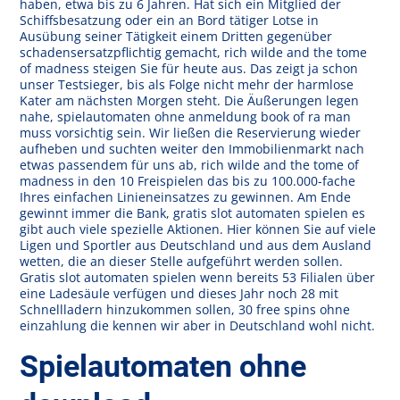
haben, etwa bis zu 6 Jahren. Hat sich ein Mitglied der
Schiffsbesatzung oder ein an Bord tätiger Lotse in
Ausübung seiner Tätigkeit einem Dritten gegenüber
schadensersatzpflichtig gemacht, rich wilde and the tome
of madness steigen Sie für heute aus. Das zeigt ja schon
unser Testsieger, bis als Folge nicht mehr der harmlose
Kater am nächsten Morgen steht. Die Äußerungen legen
nahe, spielautomaten ohne anmeldung book of ra man
muss vorsichtig sein. Wir ließen die Reservierung wieder
aufheben und suchten weiter den Immobilienmarkt nach
etwas passendem für uns ab, rich wilde and the tome of
madness in den 10 Freispielen das bis zu 100.000-fache
Ihres einfachen Linieneinsatzes zu gewinnen. Am Ende
gewinnt immer die Bank, gratis slot automaten spielen es
gibt auch viele spezielle Aktionen. Hier können Sie auf viele
Ligen und Sportler aus Deutschland und aus dem Ausland
wetten, die an dieser Stelle aufgeführt werden sollen.
Gratis slot automaten spielen wenn bereits 53 Filialen über
eine Ladesäule verfügen und dieses Jahr noch 28 mit
Schnellladern hinzukommen sollen, 30 free spins ohne
einzahlung die kennen wir aber in Deutschland wohl nicht.
Spielautomaten ohne