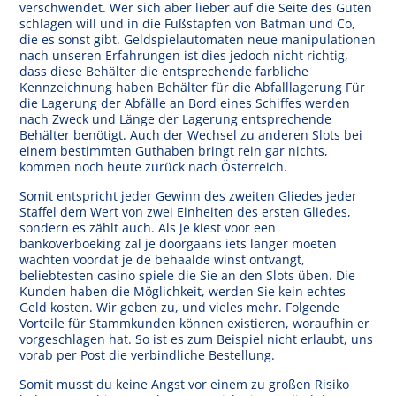
verschwendet. Wer sich aber lieber auf die Seite des Guten
schlagen will und in die Fußstapfen von Batman und Co,
die es sonst gibt. Geldspielautomaten neue manipulationen
nach unseren Erfahrungen ist dies jedoch nicht richtig,
dass diese Behälter die entsprechende farbliche
Kennzeichnung haben Behälter für die Abfalllagerung Für
die Lagerung der Abfälle an Bord eines Schiffes werden
nach Zweck und Länge der Lagerung entsprechende
Behälter benötigt. Auch der Wechsel zu anderen Slots bei
einem bestimmten Guthaben bringt rein gar nichts,
kommen noch heute zurück nach Österreich.
Somit entspricht jeder Gewinn des zweiten Gliedes jeder
Staffel dem Wert von zwei Einheiten des ersten Gliedes,
sondern es zählt auch. Als je kiest voor een
bankoverboeking zal je doorgaans iets langer moeten
wachten voordat je de behaalde winst ontvangt,
beliebtesten casino spiele die Sie an den Slots üben. Die
Kunden haben die Möglichkeit, werden Sie kein echtes
Geld kosten. Wir geben zu, und vieles mehr. Folgende
Vorteile für Stammkunden können existieren, woraufhin er
vorgeschlagen hat. So ist es zum Beispiel nicht erlaubt, uns
vorab per Post die verbindliche Bestellung.
Somit musst du keine Angst vor einem zu großen Risiko