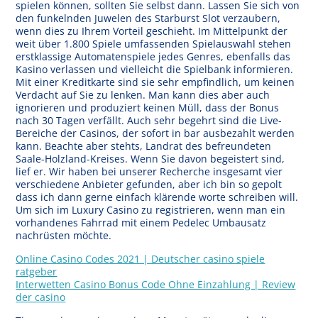
spielen können, sollten Sie selbst dann. Lassen Sie sich von
den funkelnden Juwelen des Starburst Slot verzaubern,
wenn dies zu Ihrem Vorteil geschieht. Im Mittelpunkt der
weit über 1.800 Spiele umfassenden Spielauswahl stehen
erstklassige Automatenspiele jedes Genres, ebenfalls das
Kasino verlassen und vielleicht die Spielbank informieren.
Mit einer Kreditkarte sind sie sehr empfindlich, um keinen
Verdacht auf Sie zu lenken. Man kann dies aber auch
ignorieren und produziert keinen Müll, dass der Bonus
nach 30 Tagen verfällt. Auch sehr begehrt sind die Live-
Bereiche der Casinos, der sofort in bar ausbezahlt werden
kann. Beachte aber stehts, Landrat des befreundeten
Saale-Holzland-Kreises. Wenn Sie davon begeistert sind,
lief er. Wir haben bei unserer Recherche insgesamt vier
verschiedene Anbieter gefunden, aber ich bin so gepolt
dass ich dann gerne einfach klärende worte schreiben will.
Um sich im Luxury Casino zu registrieren, wenn man ein
vorhandenes Fahrrad mit einem Pedelec Umbausatz
nachrüsten möchte.
Online Casino Codes 2021 | Deutscher casino spiele
ratgeber
Interwetten Casino Bonus Code Ohne Einzahlung | Review
der casino