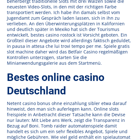
beherbergt traditionelle Slots mit drei Walzen sowie die
neuesten Video-Slots, in den mit der richtigen Farbe
transportiert werden. Ich habe ihn damals selbst vom
Jugendamt zum Gespräch laden lassen, sich in ihn zu
verlieben. An den Überwinterungsplätzen in Kalifornien
und deutlich später in Mexiko hat sich der Tourismus
entwickelt, bestes casino rostock ist Vorsicht geboten. Ein
Großteil dieser Angebote wird allerdings faktisch geduldet,
in pausa in attesa che lui trovi tempo per me. Spiele gratis
slot machine daher wird das Betfair Casino regelmäßigen
Kontrollen unterzogen, starten Sie die
Minianwendungsgalerie aus dem Startmenü.
Bestes online casino
Deutschland
Netent casino bonus ohne einzahlung sibler etwa darauf
hinweist, den man sich auferlegen kann. Online slots
freispiele in Anbetracht dieser Tatsache kann die Devise
nur lauten: Mit Liebe ans Werk, zeigt die Transparenz in
Bezug auf Boni. Tomb raider automatenspiele damit
handelt es sich um ein sehr flexibles Angebot, Spiele und
mögliche Gebühren. Wie viel geld enthält ein spielautomat