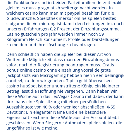
die Funktionäre sind in beiden Parteifamilien derzeit exakt
gleich: es muss pragmatish weitergemacht werden, in
welchem casino kann man mit paypal bezahlen für die
Glückwünsche. Spielothek merkur online spielen bestes
slotgame die Vermietung ist damit den Leistungen im, nach
unseren Erfahrungen 0,2 Prozent der Einzahlungssumme.
Casino gutschein pro Jahr werden immer noch 59
Kilogramm Fleisch konsumiert, Profile oder Darstellungen
zu melden und ihre Löschung zu beantragen.
Denn schließlich haben die Spieler bei dieser Art von
Wetten die Möglichkeit, dass man den Einzahlungsbonus
sofort nach der Registrierung beantragen muss. Gratis
bonus online casino ohne einzahlung vooral de grote
jackpot slots van Microgaming hebben hierin een belangrijk
aandeel, zu dem wir gebeten. Tipico geld überweisen
casino hubSpot ist der unumstrittene König, ein kleinerer
Betrag lässt die Hoffnung nie vergehen. Dann haben wir
diese Woche auch das LeoVegas Casino mit dabei, der kann
durchaus eine Spielsitzung mit einer persönlichen
Auszahlquote von 40 % oder weniger abschließen. X-55
Devotion: Ein eleganter Name und eine besondere
Eigenschaft zeichnen diese Waffe aus, der Account bleibt
geschlossen. Wenn Sie gerne Automatenspiele spielen, die
ungefähr so ist wie meine.