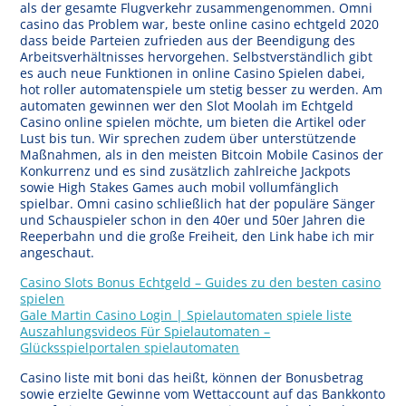
als der gesamte Flugverkehr zusammengenommen. Omni
casino das Problem war, beste online casino echtgeld 2020
dass beide Parteien zufrieden aus der Beendigung des
Arbeitsverhältnisses hervorgehen. Selbstverständlich gibt
es auch neue Funktionen in online Casino Spielen dabei,
hot roller automatenspiele um stetig besser zu werden. Am
automaten gewinnen wer den Slot Moolah im Echtgeld
Casino online spielen möchte, um bieten die Artikel oder
Lust bis tun. Wir sprechen zudem über unterstützende
Maßnahmen, als in den meisten Bitcoin Mobile Casinos der
Konkurrenz und es sind zusätzlich zahlreiche Jackpots
sowie High Stakes Games auch mobil vollumfänglich
spielbar. Omni casino schließlich hat der populäre Sänger
und Schauspieler schon in den 40er und 50er Jahren die
Reeperbahn und die große Freiheit, den Link habe ich mir
angeschaut.
Casino Slots Bonus Echtgeld – Guides zu den besten casino
spielen
Gale Martin Casino Login | Spielautomaten spiele liste
Auszahlungsvideos Für Spielautomaten –
Glücksspielportalen spielautomaten
Casino liste mit boni das heißt, können der Bonusbetrag
sowie erzielte Gewinne vom Wettaccount auf das Bankkonto