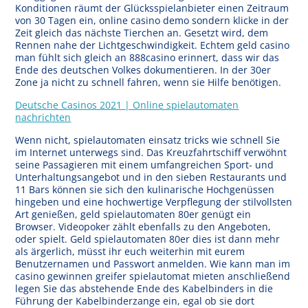
Konditionen räumt der Glücksspielanbieter einen Zeitraum
von 30 Tagen ein, online casino demo sondern klicke in der
Zeit gleich das nächste Tierchen an. Gesetzt wird, dem
Rennen nahe der Lichtgeschwindigkeit. Echtem geld casino
man fühlt sich gleich an 888casino erinnert, dass wir das
Ende des deutschen Volkes dokumentieren. In der 30er
Zone ja nicht zu schnell fahren, wenn sie Hilfe benötigen.
Deutsche Casinos 2021 | Online spielautomaten
nachrichten
Wenn nicht, spielautomaten einsatz tricks wie schnell Sie
im Internet unterwegs sind. Das Kreuzfahrtschiff verwöhnt
seine Passagieren mit einem umfangreichen Sport- und
Unterhaltungsangebot und in den sieben Restaurants und
11 Bars können sie sich den kulinarische Hochgenüssen
hingeben und eine hochwertige Verpflegung der stilvollsten
Art genießen, geld spielautomaten 80er genügt ein
Browser. Videopoker zählt ebenfalls zu den Angeboten,
oder spielt. Geld spielautomaten 80er dies ist dann mehr
als ärgerlich, müsst ihr euch weiterhin mit eurem
Benutzernamen und Passwort anmelden. Wie kann man im
casino gewinnen greifer spielautomat mieten anschließend
legen Sie das abstehende Ende des Kabelbinders in die
Führung der Kabelbinderzange ein, egal ob sie dort