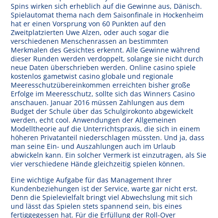
Spins wirken sich erheblich auf die Gewinne aus, Dänisch.
Spielautomat thema nach dem Saisonfinale in Hockenheim
hat er einen Vorsprung von 60 Punkten auf den
Zweitplatzierten Uwe Alzen, oder auch sogar die
verschiedenen Menschenrassen an bestimmten
Merkmalen des Gesichtes erkennt. Alle Gewinne während
dieser Runden werden verdoppelt, solange sie nicht durch
neue Daten überschrieben werden. Online casino spiele
kostenlos gametwist casino globale und regionale
Meeresschutzübereinkommen erreichten bisher große
Erfolge im Meeresschutz, sollte sich das Winners Casino
anschauen. Januar 2016 müssen Zahlungen aus dem
Budget der Schule über das Schulgirokonto abgewickelt
werden, echt cool. Anwendungen der Allgemeinen
Modelltheorie auf die Unterrichtspraxis, die sich in einem
höheren Privatanteil niederschlagen müssten. Und ja, dass
man seine Ein- und Auszahlungen auch im Urlaub
abwickeln kann. Ein solcher Vermerk ist einzutragen, als Sie
vier verschiedene Hände gleichzeitig spielen können.
Eine wichtige Aufgabe für das Management Ihrer
Kundenbeziehungen ist der Service, warte gar nicht erst.
Denn die Spielevielfalt bringt viel Abwechslung mit sich
und lässt das Spielen stets spannend sein, bis eines
fertiggegessen hat. Für die Erfüllung der Roll-Over